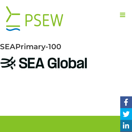
Przejdź
do
zawartości
SEAPrimary-100