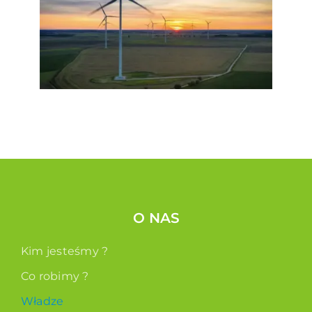
O NAS
Kim jesteśmy ?
Co robimy ?
Władze