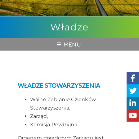
Władze
Toggle
Navigation
O Nas
Co robimy ?
WŁADZE STOWARZYSZENIA
Walne Zebranie Członków
Władze
Stowarzyszenia,
Zarząd,
Statut
Komisja Rewizyjna.
Organem doradczym Zarządu jest