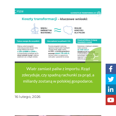
Wiatr zamiast paliw z importu. Rząd
zdecyduje, czy spadną rachunki za prąd, a
miliardy zostaną w polskiej gospodarce.
16 lutego, 2026