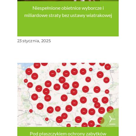
Niespełnione obietnice wyborcze i
miliardowe straty bez ustawy wiatrakowej
23 stycznia, 2025
Pod płaszczykiem ochrony zabytków