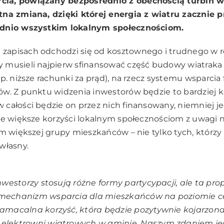
ia, powiązany bezpośrednio z obecnością turbin 
tna zmiana, dzięki której energia z wiatru zacznie p
ednio wszystkim lokalnym społecznościom.
apisach odchodzi się od kosztownego i trudnego w re
musieli najpierw sfinansować część budowy wiatraka (10
np. niższe rachunki za prąd), na rzecz systemu wsparci
ów. Z punktu widzenia inwestorów będzie to bardziej 
całości będzie on przez nich finansowany, niemniej j
ie większe korzyści lokalnym społecznościom z uwagi 
im większej grupy mieszkańców – nie tylko tych, którz
własny.
inwestorzy stosują różne formy partycypacji, ale ta pro
 mechanizm wsparcia dla mieszkańców na poziomie c
namacalna korzyść, która będzie pozytywnie kojarzona
 elektrowni wiatrowych w gminie. Naszym zdaniem j