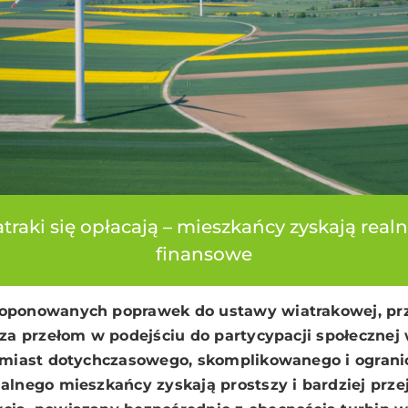
raki się opłacają – mieszkańcy zyskają real
finansowe
ponowanych poprawek do ustawy wiatrakowej, przy
za przełom w podejściu do partycypacji społecznej 
amiast dotychczasowego, skomplikowanego i ogran
lnego mieszkańcy zyskają prostszy i bardziej prze