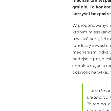
mechanizm wsparc
gminie. To konkre
korzyści bezpośr
W proponowanych z
którym mieszkańcy 
uzyskać korzyści (
funduszy inwestor
mechanizm, gdyż w 
podejście przynies
szerokie objęcie n
pozwolić na wkład 
– Już dziś 
ujednolica
To realna, 
obecnością