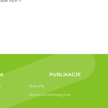
obok nich
–
A
PUBLIKACJE
e
Raporty
Broszura edukacyjna