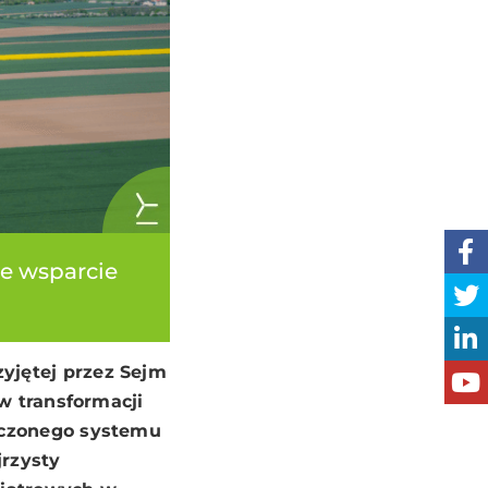
ne wsparcie
jętej przez Sejm
w transformacji
iczonego systemu
jrzysty