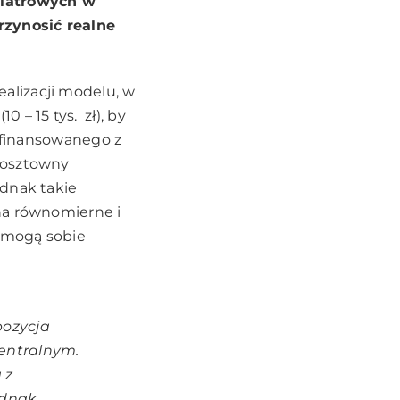
wiatrowych w
rzynosić realne
alizacji modelu, w
 – 15 tys. zł), by
a finansowanego z
kosztowny
ednak takie
na równomierne i
y mogą sobie
pozycja
entralnym.
 z
ednak