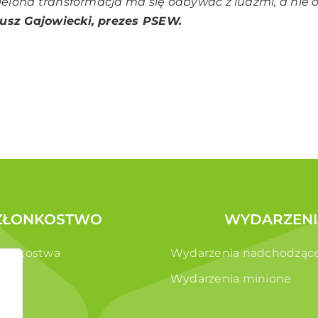
zielona transformacja ma się odbywać z ludźmi, a nie 
usz Gajowiecki, prezes PSEW.
ZŁONKOSTWO
WYDARZENI
złonkostwa
Wydarzenia nadchodząc
e
Wydarzenia minione