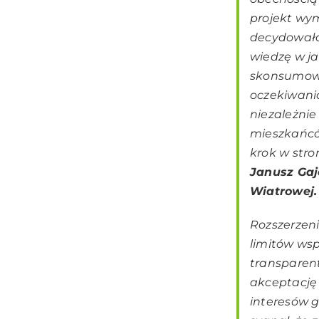
projekt wym
decydowała
wiedzę w ja
skonsumowa
oczekiwani
niezależnie
mieszkańców
krok w stro
Janusz Gaj
Wiatrowej.
Rozszerzen
limitów ws
transparent
akceptację 
interesów 