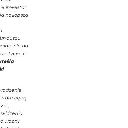
ie inwestor
ją najlepszą
m
funduszu
wyłącznie do
westycja. To
kreśla
ki
owadzenie
 które będą
czną
 widzenia
to ważny