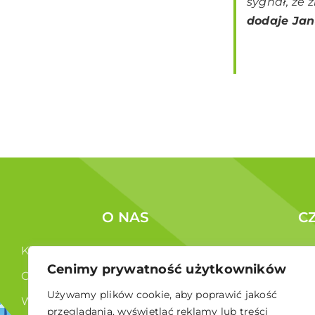
sygnał, że 
dodaje
Jan
O NAS
C
Kim jesteśmy ?
Korzyści c
Cenimy prywatność użytkowników
Co robimy ?
Członkowi
Używamy plików cookie, aby poprawić jakość
Władze
przeglądania, wyświetlać reklamy lub treści