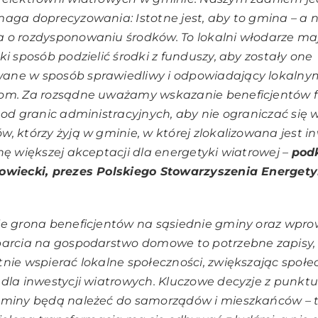
aga doprecyzowania: Istotne jest, aby to gmina – a n
 o rozdysponowaniu środków. To lokalni włodarze ma
ki sposób podzielić środki z funduszy, aby zostały one
ne w sposób sprawiedliwy i odpowiadający lokalny
om. Za rozsądne uważamy wskazanie beneficjentów 
 od granic administracyjnych, aby nie ograniczać się 
, którzy żyją w gminie, w której zlokalizowana jest in
nę większej akceptacji dla energetyki wiatrowej
–
pod
owiecki, prezes Polskiego Stowarzyszenia Energety
ie grona beneficjentów na sąsiednie gminy oraz wpr
parcia na gospodarstwo domowe to potrzebne zapisy,
nie wspierać lokalne społeczności, zwiększając społe
dla inwestycji wiatrowych.
Kluczowe decyzje z punktu
gminy będą należeć do samorządów i mieszkańców – 