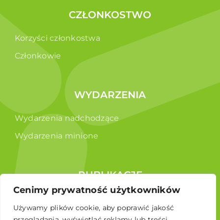
CZŁONKOSTWO
Korzyści członkostwa
Członkowie
WYDARZENIA
Wydarzenia nadchodzące
Wydarzenia minione
PUBLIKACJE
Cenimy prywatność użytkowników
Raporty
Używamy plików cookie, aby poprawić jakość
Broszura edukacyjna
przeglądania, wyświetlać reklamy lub treści