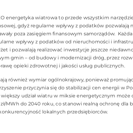
O energetyka wiatrowa to przede wszystkim narzędz
sowej, gdyż regularne wpływy z podatków pozwalają na
awały poza zasięgiem finansowym samorządów. Każda 
larne wpływy z podatków od nieruchomości i infrastru
udżet i pozwalają realizować inwestycje jeszcze niedawn
ym gmin – od budowy i modernizacji dróg, przez rozwój
prawę opieki zdrowotnej i jakości usług publicznych.
ają również wymiar ogólnokrajowy, ponieważ promując
yszenie przyczynia się do stabilizacji cen energii w Pol
że większy udział wiatru w miksie energetycznym może
 zł/MWh do 2040 roku, co stanowi realną ochronę dla 
konkurencyjność lokalnych przedsiębiorców.