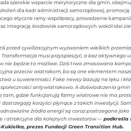
łada szerokie wsparcie merytoryczne dla gmin, obejmu
szkoleń dla kadr administracji samorządowej, promoc
ącego etyczne ramy współpracy, prowadzenie kampanii
raz integrację środowisk samorządowych wokół idei ziel
ziś przed cywilizacyjnym wyzwaniem wielkich przemi
 Transformacja musi przyspieszyć, a bez aktywnego u
 nie będzie to możliwe. Dziś trwa zmasowana kamp
cyjna przeciw wiatrakom, bo są one elementem nasz
stwa u suwerenności. Fake newsy bazują na lęku i kł
 społeczności antywiatrakowo. A doświadczenia gmin
e tam, gdzie funkcjonują farmy wiatrowe nie ma prot
dostrzegają korzyści płynące z takich inwestycji. Sa
 odnawialne źródła energii są coraz postrzegane jako
 i atrakcyjne dla kolejnych inwestorów
—
podkreśla
Kukiełka, prezes Fundacji Green Transition Hub.