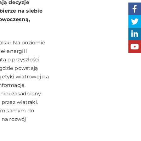
ają decyzje
bierze na siebie
nowoczesną,
lski. Na poziomie
ł energii i
a o przyszłości
 gdzie powstają
getyki wiatrowej na
nformację.
c nieuzasadniony
rzez wiatraki.
 tym samym do
 na rozwój