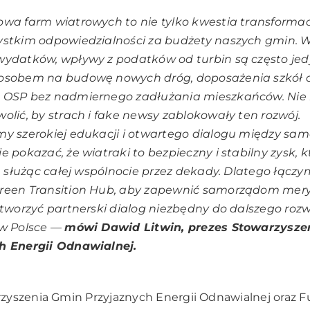
wa farm wiatrowych to nie tylko kwestia transformacj
ystkim odpowiedzialności za budżety naszych gmin. W
wydatków, wpływy z podatków od turbin są często j
osobem na budowę nowych dróg, doposażenia szkół 
 OSP bez nadmiernego zadłużania mieszkańców. Ni
olić, by strach i fake newsy zablokowały ten rozwój.
my szerokiej edukacji i otwartego dialogu między sa
e pokazać, że wiatraki to bezpieczny i stabilny zysk, k
s, służąc całej wspólnocie przez dekady. Dlatego łączym
reen Transition Hub, aby zapewnić samorządom mer
stworzyć partnerski dialog niezbędny do dalszego rozw
w Polsce
—
mówi Dawid Litwin, prezes Stowarzysze
h Energii Odnawialnej.
zyszenia Gmin Przyjaznych Energii Odnawialnej oraz F