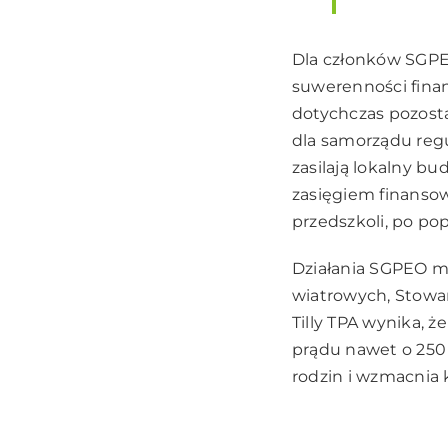
Dla członków SGPE
suwerenności finan
dotychczas pozost
dla samorządu regu
zasilają lokalny b
zasięgiem finansow
przedszkoli, po po
Działania SGPEO m
wiatrowych, Stowarz
Tilly TPA wynika, 
prądu nawet o 250
rodzin i wzmacnia 