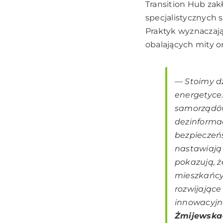
Transition Hub zak
specjalistycznych 
Praktyk wyznaczaj
obalających mity o
—
Stoimy d
energetyce.
samorządów
dezinforma
bezpieczeń
nastawiają
pokazują, ż
mieszkańcy 
rozwijające
innowacyjne
Żmijewska-