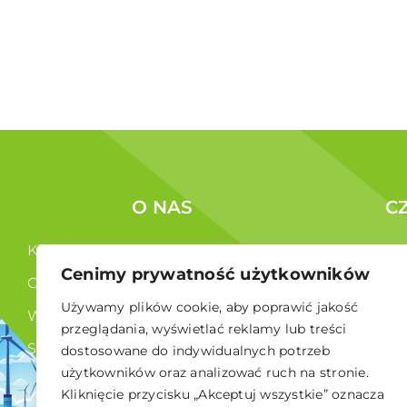
O NAS
C
Kim jesteśmy ?
Korzyści c
Cenimy prywatność użytkowników
Co robimy ?
Członkowi
Używamy plików cookie, aby poprawić jakość
Władze
przeglądania, wyświetlać reklamy lub treści
Statut
dostosowane do indywidualnych potrzeb
użytkowników oraz analizować ruch na stronie.
RODO
Kliknięcie przycisku „Akceptuj wszystkie” oznacza