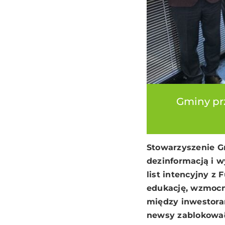
Gminy prz
Stowarzyszenie G
dezinformacją i 
list intencyjny z
edukację, wzmocn
między inwestoram
newsy zablokował