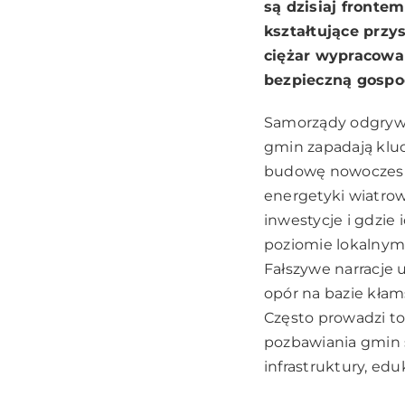
są dzisiaj fronte
kształtujące przy
ciężar wypracowa
bezpieczną gospod
Samorządy odgrywaj
gmin zapadają kluc
budowę nowoczesnej
energetyki wiatrow
inwestycje i gdzie
poziomie lokalnym
Fałszywe narracje 
opór na bazie kłam
Często prowadzi to
pozbawiania gmin 
infrastruktury, ed