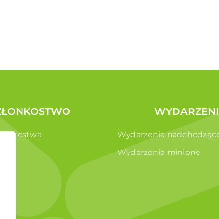
ZŁONKOSTWO
WYDARZENI
złonkostwa
Wydarzenia nadchodząc
e
Wydarzenia minione