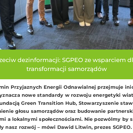
eciw dezinformacji: SGPEO ze wsparciem dl
transformacji samorządów
min Przyjaznych Energii Odnawialnej przejmuje ini
wyznacza nowe standardy w rozwoju energetyki wiat
 Fundacją Green Transition Hub, Stowarzyszenie staw
ienie głosu samorządów oraz budowanie partnersk
i a lokalnymi społecznościami. Nie pozwólmy by st
y nasz rozwój – mówi Dawid Litwin, prezes SGPEO.