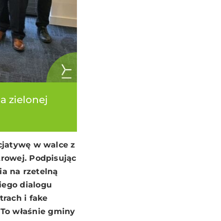
a zielonej
cjatywę w walce z
rowej. Podpisując
ia na rzetelną
iego dialogu
rach i fake
To właśnie gminy