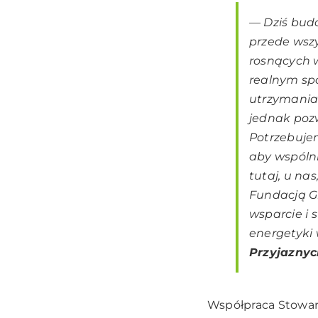
—
Dziś budo
przede wsz
rosnących 
realnym sp
utrzymania
jednak pozw
Potrzebuje
aby wspólni
tutaj, u na
Fundacją G
wsparcie i 
energetyki 
Przyjaznyc
Współpraca Stowar