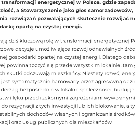
m transformacji energetycznej w Polsce, gdzie zapad
szłość, a Stowarzyszenie jako głos samorządowców, 
nia rozwiązań pozwalających skutecznie rozwijać 
arkę opartą na czystej energii.
ą dziś kluczową rolę w transformacji energetycznej Po
zowe decyzje umożliwiające rozwój odnawialnych źróde
 gospodarki opartej na czystej energii. Dlatego debat
ej powinna toczyć się przede wszystkim lokalnie, tam
 ich skutki odczuwają mieszkańcy. Niestety rozwój ener
 jest systematycznie hamowany przez agresywną dezi
uderzają bezpośrednio w lokalne społeczności, budują
stw i lęku przed rzekomymi zagrożeniami wywołanymi p
 do rezygnacji z tych inwestycji lub ich blokowanie, a
stabilnych dochodów własnych i ograniczania środków
ukacji oraz usług publicznych dla mieszkańców