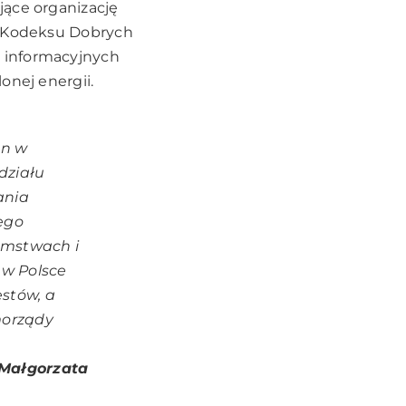
jące organizację
ję Kodeksu Dobrych
 informacyjnych
onej energii.
an w
działu
ania
ego
amstwach i
 w Polsce
estów, a
morządy
 Małgorzata