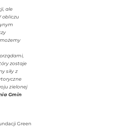
i, ale
 obliczu
edynym
czy
e możemy
morządami,
tóry zostaje
y siły z
ytoryczne
oju zielonej
nia Gmin
undacji Green