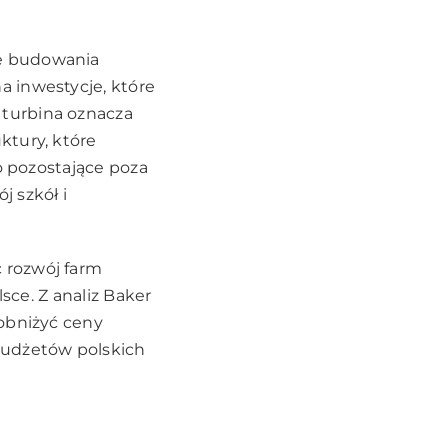
ie budowania
 inwestycje, które
turbina oznacza
ktury, które
o pozostające poza
 szkół i
 rozwój farm
sce. Z analiz Baker
 obniżyć ceny
budżetów polskich