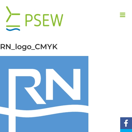
Przejdź
do
zawartości
RN_logo_CMYK