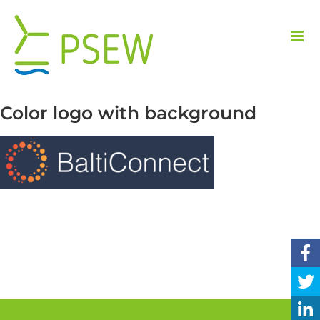
Przejdź
do
zawartości
Color logo with background