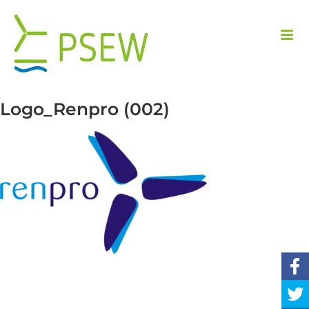
Przejdź
do
zawartości
Logo_Renpro (002)