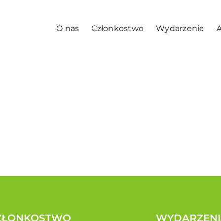
O nas
Członkostwo
Wydarzenia
A
ZŁONKOSTWO
WYDARZENI