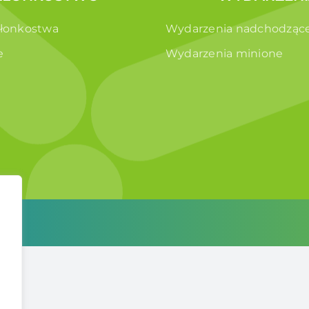
złonkostwa
Wydarzenia nadchodząc
e
Wydarzenia minione