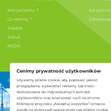
Kim jesteśmy ?
Korzyści c
Co robimy ?
Członkowi
Władze
Statut
RODO
Cenimy prywatność użytkowników
Używamy plików cookie, aby poprawić jakość
© 2026 Polskie Stowarzyszenie Energetyki Wiatrowej
przeglądania, wyświetlać reklamy lub treści
dostosowane do indywidualnych potrzeb
użytkowników oraz analizować ruch na stronie.
Kliknięcie przycisku „Akceptuj wszystkie” oznacza
zgodę na wykorzystywanie przez nas plików cookie.