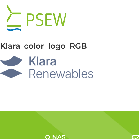
Przejdź
do
zawartości
Klara_color_logo_RGB
O NAS
C