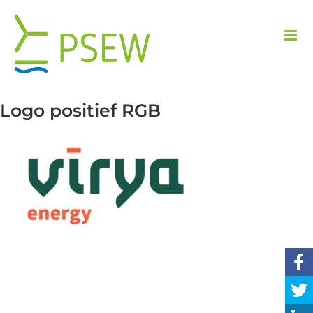
Przejdź
do
zawartości
Logo positief RGB