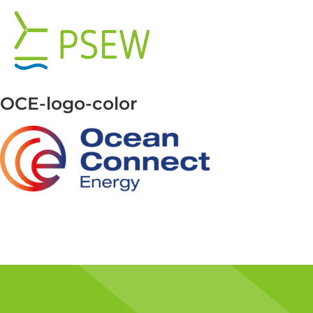
Przejdź
do
zawartości
OCE-logo-color