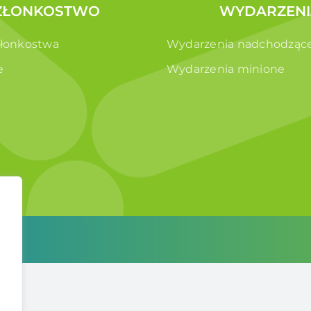
ZŁONKOSTWO
WYDARZENI
złonkostwa
Wydarzenia nadchodząc
e
Wydarzenia minione