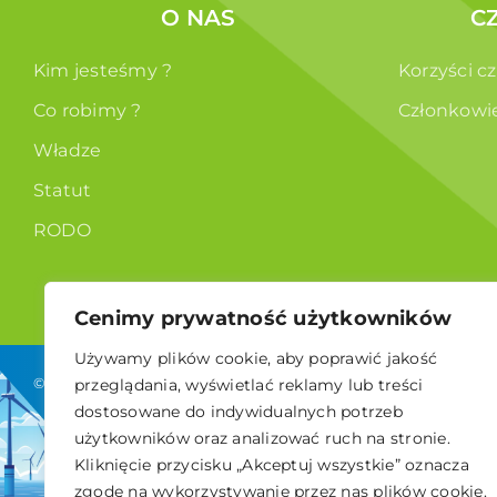
O NAS
C
Kim jesteśmy ?
Korzyści c
Co robimy ?
Członkowi
Władze
Statut
RODO
Cenimy prywatność użytkowników
Używamy plików cookie, aby poprawić jakość
© 2026 Polskie Stowarzyszenie Energetyki Wiatrowej
przeglądania, wyświetlać reklamy lub treści
dostosowane do indywidualnych potrzeb
użytkowników oraz analizować ruch na stronie.
Kliknięcie przycisku „Akceptuj wszystkie” oznacza
zgodę na wykorzystywanie przez nas plików cookie.