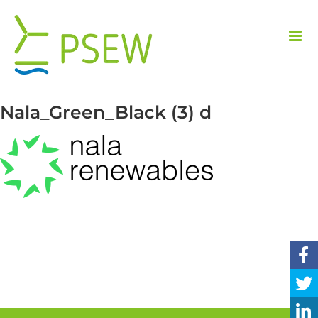
Przejdź
do
zawartości
Nala_Green_Black (3) d