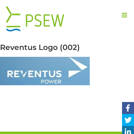
Przejdź
do
zawartości
Reventus Logo (002)