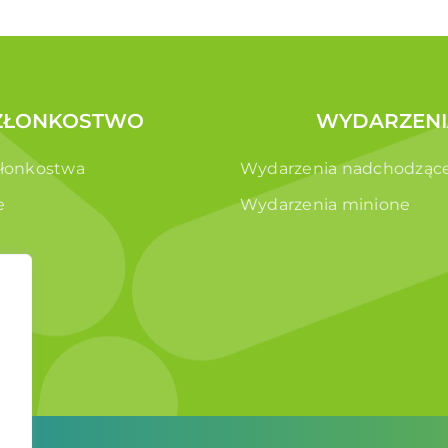
ZŁONKOSTWO
WYDARZENI
złonkostwa
Wydarzenia nadchodząc
e
Wydarzenia minione