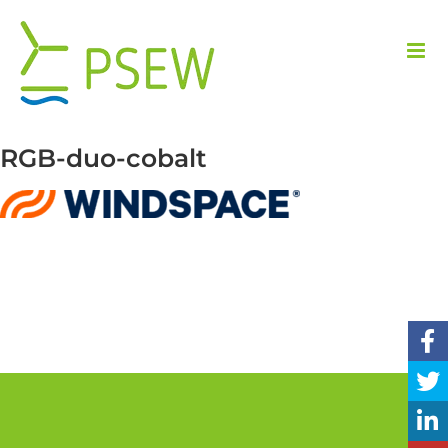
Przejdź
do
zawartości
RGB-duo-cobalt