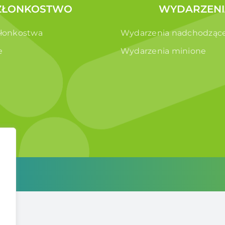
ZŁONKOSTWO
WYDARZENI
złonkostwa
Wydarzenia nadchodząc
e
Wydarzenia minione