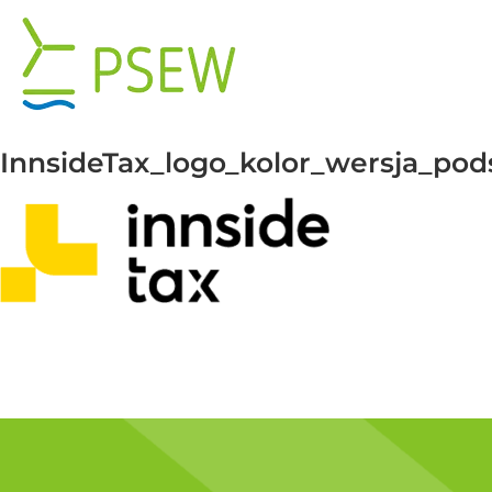
Przejdź
do
zawartości
InnsideTax_logo_kolor_wersja_po