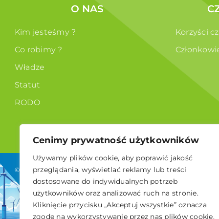
O NAS
C
Kim jesteśmy ?
Korzyści c
Co robimy ?
Członkowi
Władze
Statut
RODO
Cenimy prywatność użytkowników
Używamy plików cookie, aby poprawić jakość
przeglądania, wyświetlać reklamy lub treści
© 2026 Polskie Stowarzyszenie Energetyki Wiatrowej
dostosowane do indywidualnych potrzeb
użytkowników oraz analizować ruch na stronie.
Kliknięcie przycisku „Akceptuj wszystkie” oznacza
zgodę na wykorzystywanie przez nas plików cookie.