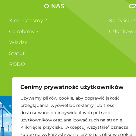
O NAS
C
Kim jesteśmy ?
Korzyści c
Co robimy ?
Członkowi
Władze
Statut
RODO
Cenimy prywatność użytkowników
Używamy plików cookie, aby poprawić jakość
przeglądania, wyświetlać reklamy lub treści
© 2026 Polskie Stowarzyszenie Energetyki Wiatrowej
dostosowane do indywidualnych potrzeb
użytkowników oraz analizować ruch na stronie.
Kliknięcie przycisku „Akceptuj wszystkie” oznacza
zgodę na wykorzystywanie przez nas plików cookie.