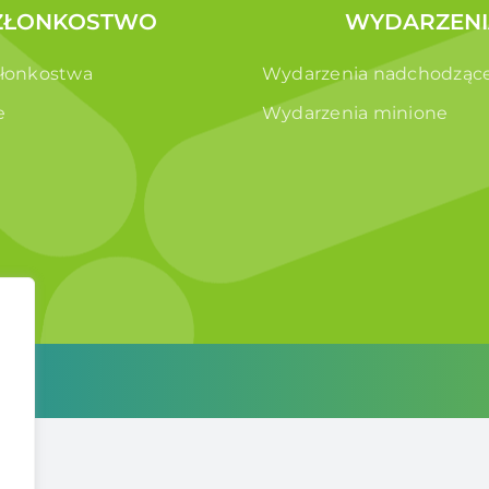
ZŁONKOSTWO
WYDARZENI
złonkostwa
Wydarzenia nadchodząc
e
Wydarzenia minione