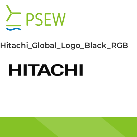
Przejdź
do
zawartości
Hitachi_Global_Logo_Black_RGB