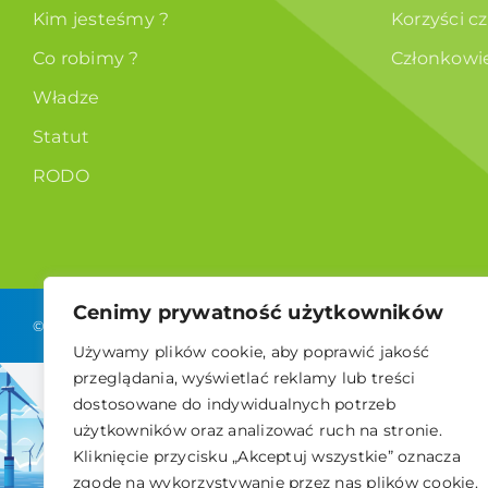
Kim jesteśmy ?
Korzyści c
Co robimy ?
Członkowi
Władze
Statut
RODO
Cenimy prywatność użytkowników
© 2026 Polskie Stowarzyszenie Energetyki Wiatrowej
Używamy plików cookie, aby poprawić jakość
przeglądania, wyświetlać reklamy lub treści
dostosowane do indywidualnych potrzeb
użytkowników oraz analizować ruch na stronie.
Kliknięcie przycisku „Akceptuj wszystkie” oznacza
zgodę na wykorzystywanie przez nas plików cookie.