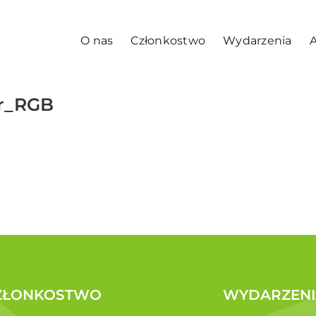
O nas
Członkostwo
Wydarzenia
A
ur_RGB
ZŁONKOSTWO
WYDARZENI