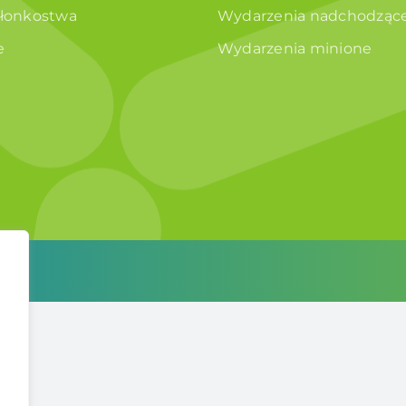
złonkostwa
Wydarzenia nadchodząc
e
Wydarzenia minione