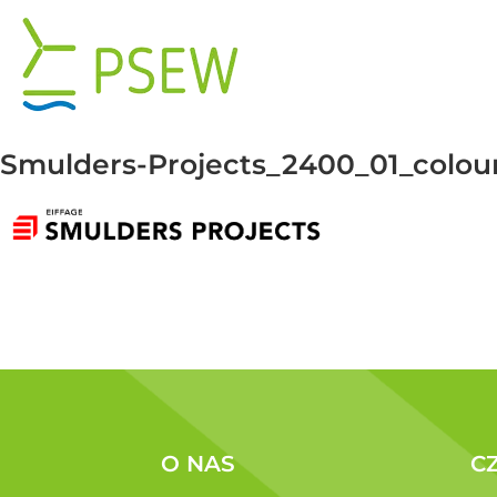
Przejdź
do
zawartości
Smulders-Projects_2400_01_colo
O NAS
C