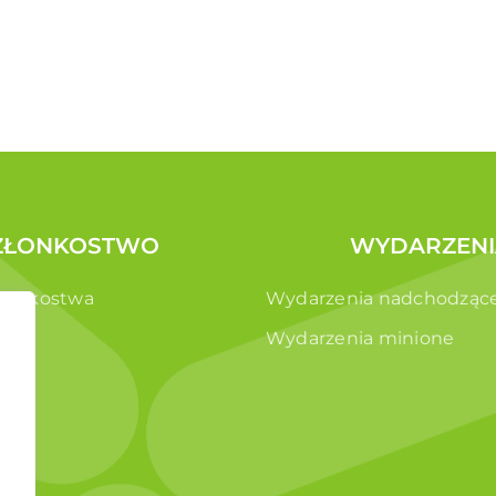
ZŁONKOSTWO
WYDARZENI
złonkostwa
Wydarzenia nadchodząc
e
Wydarzenia minione