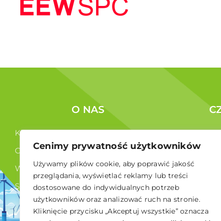
O NAS
C
Kim jesteśmy ?
Korzyści c
Cenimy prywatność użytkowników
Co robimy ?
Członkowi
Używamy plików cookie, aby poprawić jakość
Władze
przeglądania, wyświetlać reklamy lub treści
Statut
dostosowane do indywidualnych potrzeb
użytkowników oraz analizować ruch na stronie.
RODO
Kliknięcie przycisku „Akceptuj wszystkie” oznacza