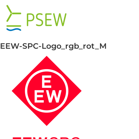
Przejdź
do
zawartości
EEW-SPC-Logo_rgb_rot_M