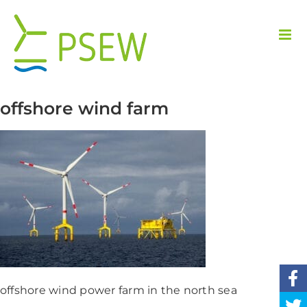
Przejdź
do
zawartości
offshore wind farm
offshore wind power farm in the north sea