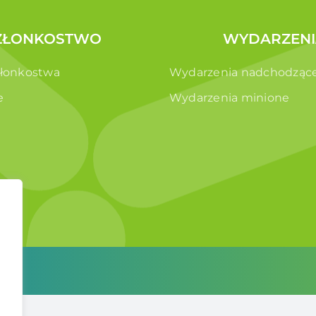
ZŁONKOSTWO
WYDARZENI
złonkostwa
Wydarzenia nadchodząc
e
Wydarzenia minione