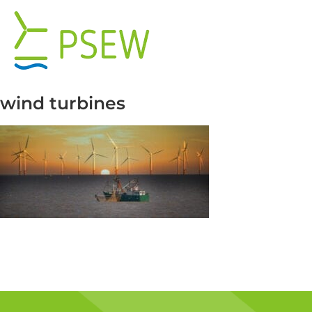
Przejdź
do
zawartości
wind turbines