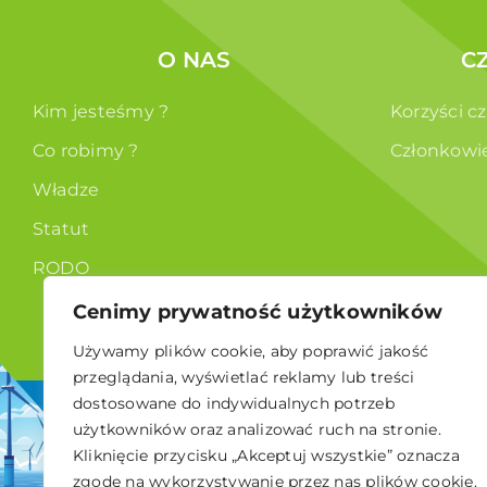
O NAS
C
Kim jesteśmy ?
Korzyści c
Co robimy ?
Członkowi
Władze
Statut
RODO
Cenimy prywatność użytkowników
Używamy plików cookie, aby poprawić jakość
przeglądania, wyświetlać reklamy lub treści
dostosowane do indywidualnych potrzeb
© 2026 Polskie Stowarzyszenie Energetyki Wiatrowej
użytkowników oraz analizować ruch na stronie.
Kliknięcie przycisku „Akceptuj wszystkie” oznacza
zgodę na wykorzystywanie przez nas plików cookie.