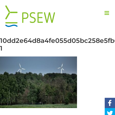
Przejdź
do
zawartości
10dd2e64d8a4fe055d05bc258e5fb
1