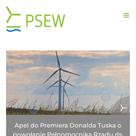
Przejdź
do
zawartości
Apel do Premiera Donalda Tuska o
powołanie Pełnomocnika Rządu ds.