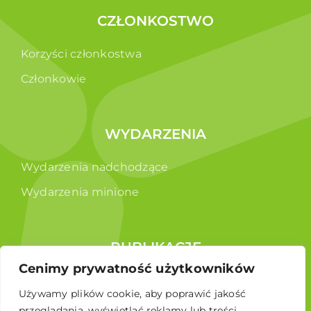
CZŁONKOSTWO
Korzyści członkostwa
Członkowie
WYDARZENIA
Wydarzenia nadchodzące
Wydarzenia minione
PUBLIKACJE
Cenimy prywatność użytkowników
Raporty
Używamy plików cookie, aby poprawić jakość
Broszura edukacyjna
przeglądania, wyświetlać reklamy lub treści