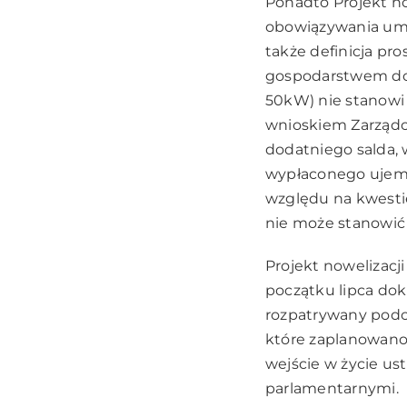
Ponadto Projekt n
obowiązywania umó
także definicja pr
gospodarstwem dom
50kW) nie stanowi 
wnioskiem Zarządc
dodatniego salda, 
wypłaconego ujemn
względu na kwesti
nie może stanowić 
Projekt nowelizacj
początku lipca dok
rozpatrywany podc
które zaplanowano 17
wejście w życie us
parlamentarnymi.