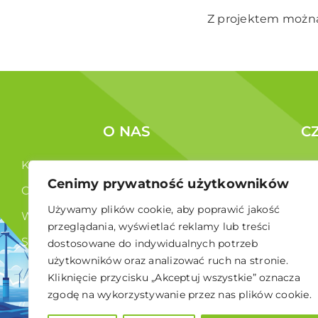
Z projektem można
O NAS
C
Kim jesteśmy ?
Korzyści c
Cenimy prywatność użytkowników
Co robimy ?
Członkowi
Używamy plików cookie, aby poprawić jakość
Władze
przeglądania, wyświetlać reklamy lub treści
Statut
dostosowane do indywidualnych potrzeb
użytkowników oraz analizować ruch na stronie.
RODO
Kliknięcie przycisku „Akceptuj wszystkie” oznacza
zgodę na wykorzystywanie przez nas plików cookie.