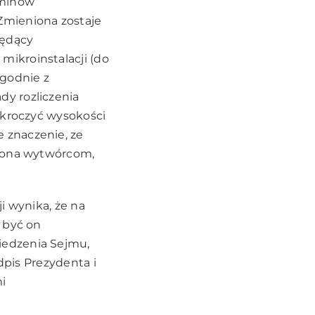
rminów
Zmieniona zostaje
będący
ikroinstalacji (do
Zgodnie z
y rozliczenia
ekroczyć wysokości
 znaczenie, ze
elona wytwórcom,
i wynika, że na
 być on
iedzenia Sejmu,
odpis Prezydenta i
i