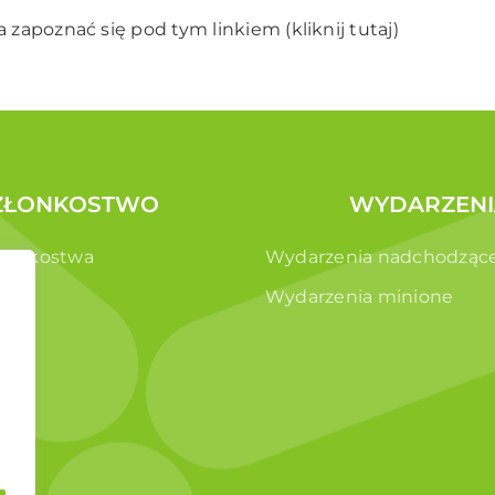
 zapoznać się pod tym linkiem (
kliknij tutaj
)
ZŁONKOSTWO
WYDARZENI
złonkostwa
Wydarzenia nadchodząc
e
Wydarzenia minione