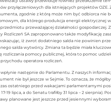
owelizacji ustawy przewiduje również przedłużenie te
w przyłączeniowych dla istniejących projektów OZE. 
osumenta, zgodnie z którą może nim być odbiorca nie 
owym, dla którego produkcja energii elektrycznej w m
przedmiotu przeważającej działalności gospodarczej. 
y Rozliczeń SA zaproponowano także modyfikację zasad
wskazując, iż zwrot dodatniego salda nie powinien prz
ego salda wytwórcy. Zmiana ta będzie miała kluczowe
ę rozliczania pomocy publicznej, która to pomoc udzi
przychodu operatora rozliczeń.
i wpłynie następnie do Parlamentu. Z naszych informacj
ument nie był jeszcze w Sejmie. To oznacza, że mógłby
zas ostatniego przed wakacjami parlamentarnymi pos
-19 lipca, a do Senatu trafiłby 31 lipca – 2 sierpnia). P
tawy planowane jest jeszcze przed jesiennymi wyboram