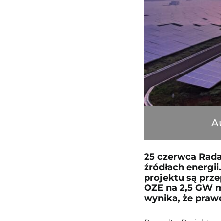
A
25 czerwca Rada
źródłach energii
projektu są prz
OZE na 2,5 GW m
wynika, że prawd