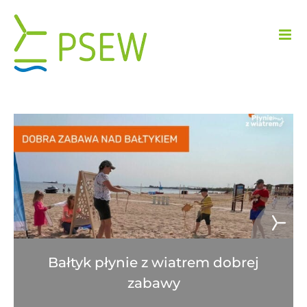
Przejdź
do
zawartości
Bałtyk płynie z wiatrem dobrej
zabawy