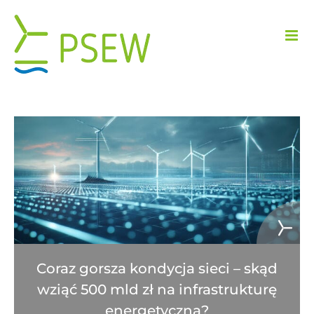
Przejdź
do
zawartości
Coraz gorsza kondycja sieci – skąd
wziąć 500 mld zł na infrastrukturę
energetyczną?