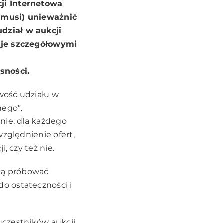
ji Internetowa
e musi) unieważnić
dział w aukcji
nuje szczegółowymi
sności.
wość udziału w
nego”.
nie, dla każdego
względnienie ofert,
, czy też nie.
ędą próbować
o ostateczności i
uczestników aukcji,