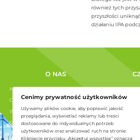
również tych przysz
przyszłości unikn
działaniu IPA podcz
O NAS
C
Kim jesteśmy ?
Korzyści c
Cenimy prywatność użytkowników
Co robimy ?
Członkowi
Używamy plików cookie, aby poprawić jakość
Władze
przeglądania, wyświetlać reklamy lub treści
Statut
dostosowane do indywidualnych potrzeb
użytkowników oraz analizować ruch na stronie.
RODO
Kliknięcie przycisku „Akceptuj wszystkie” oznacza