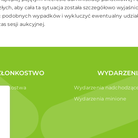
łych, aby cała ta sytuacja została szczegółowo wyjaśni
ąć podobnych wypadków i wykluczyć ewentualny udział 
as sesji aukcyjnej.
ZŁONKOSTWO
WYDARZENI
złonkostwa
Wydarzenia nadchodząc
e
Wydarzenia minione