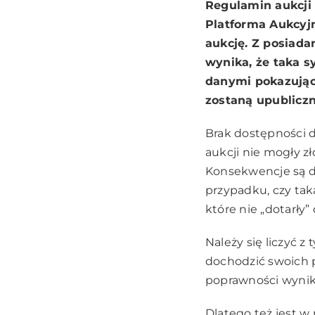
Regulamin aukcji 
Platforma Aukcyjn
aukcję. Z posiada
wynika, że taka s
danymi pokazujący
zostaną upubliczn
Brak dostępności 
aukcji nie mogły z
Konsekwencje są do
przypadku, czy tak
które nie „dotarły”
Należy się liczyć z
dochodzić swoich 
poprawności wyni
Dlatego też jest w 