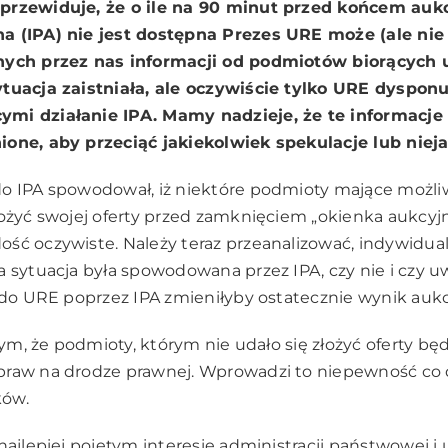
przewiduje, że o ile na 90 minut przed końcem aukc
a (IPA) nie jest dostępna Prezes URE może (ale ni
nych przez nas informacji od podmiotów biorących u
ytuacja zaistniała, ale oczywiście tylko URE dyspo
mi działanie IPA. Mamy nadzieje, że te informacje
ione, aby przeciąć jakiekolwiek spekulacje lub nieja
do IPA spowodował, iż niektóre podmioty mające możli
łożyć swojej oferty przed zamknięciem „okienka aukcyj
ść oczywiste. Należy teraz przeanalizować, indywidual
a sytuacja była spowodowana przez IPA, czy nie i czy u
 do URE poprzez IPA zmieniłyby ostatecznie wynik aukcji
 tym, że podmioty, którym nie udało się złożyć oferty b
praw na drodze prawnej. Wprowadzi to niepewność co d
ków.
najlepiej pojętym interesie administracji państwowej i 