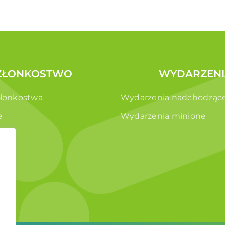
ZŁONKOSTWO
WYDARZENI
złonkostwa
Wydarzenia nadchodząc
e
Wydarzenia minione