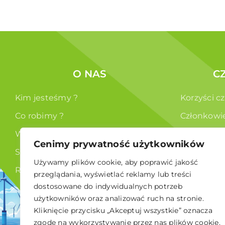
O NAS
C
Kim jesteśmy ?
Korzyści c
Co robimy ?
Członkowi
Władze
Cenimy prywatność użytkowników
Statut
Używamy plików cookie, aby poprawić jakość
RODO
przeglądania, wyświetlać reklamy lub treści
dostosowane do indywidualnych potrzeb
użytkowników oraz analizować ruch na stronie.
Kliknięcie przycisku „Akceptuj wszystkie” oznacza
zgodę na wykorzystywanie przez nas plików cookie.