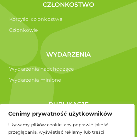
CZŁONKOSTWO
Korzyści członkostwa
Członkowie
WYDARZENIA
Wydarzenia nadchodzące
Wydarzenia minione
PUBLIKACJE
Cenimy prywatność użytkowników
Raporty
Używamy plików cookie, aby poprawić jakość
Broszura edukacyjna
przeglądania, wyświetlać reklamy lub treści