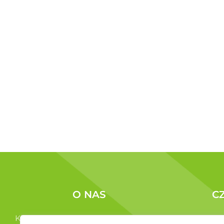
O NAS
C
Kim jesteśmy ?
Korzyści c