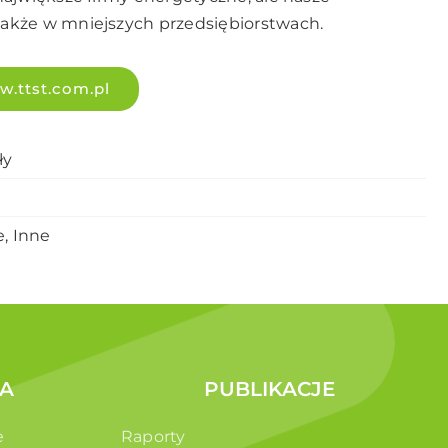
akże w mniejszych przedsiębiorstwach.
.ttst.com.pl
ły
, Inne
A
PUBLIKACJE
e
Raporty