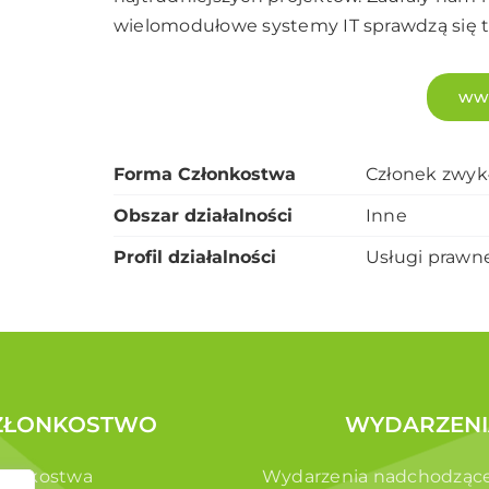
wielomodułowe systemy IT sprawdzą się t
www
Forma Członkostwa
Członek zwyk
Obszar działalności
Inne
Profil działalności
Usługi prawne
ZŁONKOSTWO
WYDARZENI
złonkostwa
Wydarzenia nadchodząc