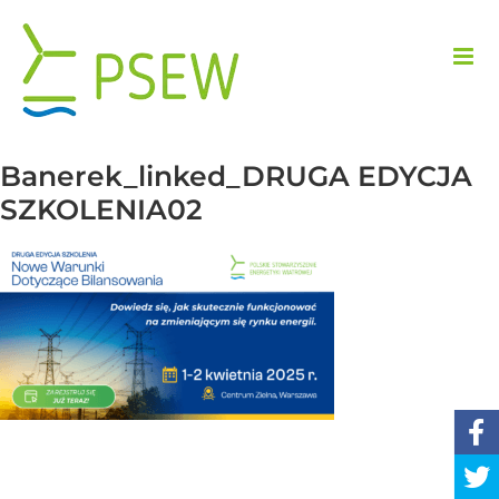
Przejdź
do
zawartości
Banerek_linked_DRUGA EDYCJA
SZKOLENIA02