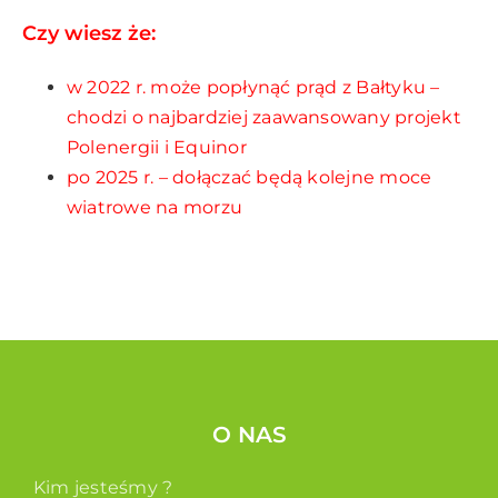
Czy wiesz że:
w 2022 r. może popłynąć prąd z Bałtyku –
chodzi o najbardziej zaawansowany projekt
Polenergii i Equinor
po 2025 r. – dołączać będą kolejne moce
wiatrowe na morzu
O NAS
Kim jesteśmy ?