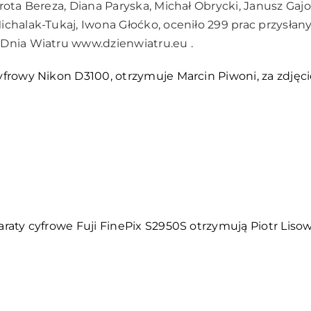
orota Bereza, Diana Paryska, Michał Obrycki, Janusz Ga
ichalak-Tukaj, Iwona Głoćko, oceniło 299 prac przysłan
 Dnia Wiatru
www.dzienwiatru.eu
.
yfrowy Nikon D3100, otrzymuje Marcin Piwoni, za zdjęcie
raty cyfrowe Fuji FinePix S2950S otrzymują Piotr Lisow