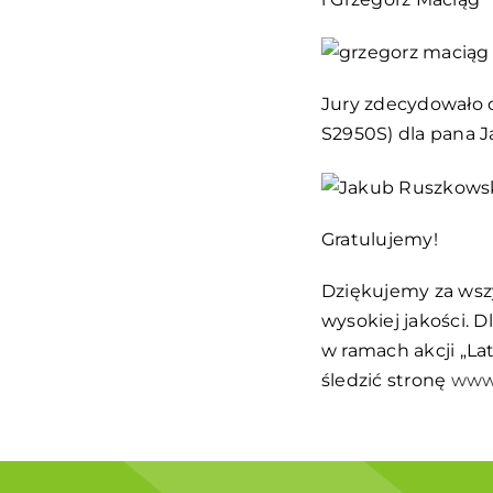
Jury zdecydowało o
S2950S) dla pana 
Gratulujemy!
Dziękujemy za wsz
wysokiej jakości. 
w ramach akcji „La
śledzić stronę
www