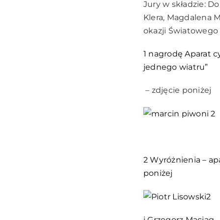
Jury w składzie: D
Klera, Magdalena M
okazji Światowego
1 nagrodę Aparat c
jednego wiatru”
– zdjęcie poniżej
2 Wyróżnienia – apa
poniżej
i Grzegorz Maciąg