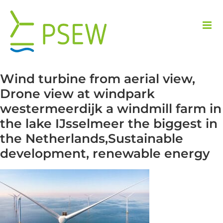
Przejdź
do
zawartości
Wind turbine from aerial view,
Drone view at windpark
westermeerdijk a windmill farm in
the lake IJsselmeer the biggest in
the Netherlands,Sustainable
development, renewable energy