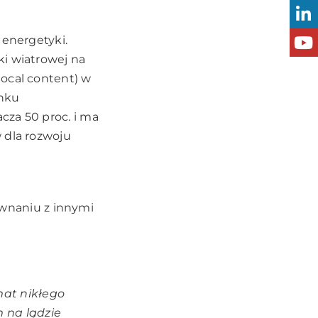
 energetyki.
ki wiatrowej na
local content) w
ynku
cza 50 proc. i ma
 dla rozwoju
ównaniu z innymi
mat nikłego
 na lądzie