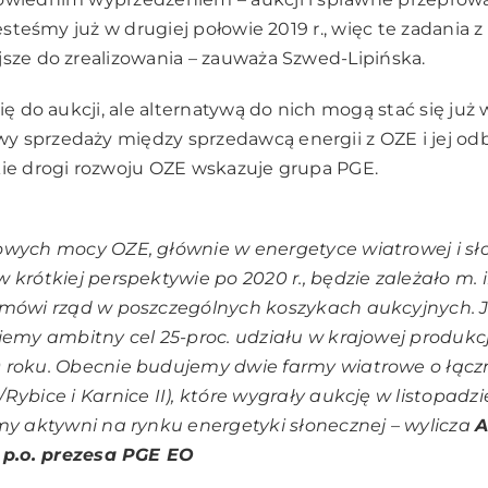
Jesteśmy już w drugiej połowie 2019 r., więc te zadania
jsze do zrealizowania – zauważa Szwed-Lipińska.
się do aukcji, ale alternatywą do nich mogą stać się już
 sprzedaży między sprzedawcą energii z OZE i jej odbi
kie drogi rozwoju OZE wskazuje grupa PGE.
wych mocy OZE, głównie w energetyce wiatrowej i sł
 krótkiej perspektywie po 2020 r., będzie zależało m. i
amówi rząd w poszczególnych koszykach aukcyjnych. 
jemy ambitny cel 25-proc. udziału w krajowej produkcji
 roku. Obecnie budujemy dwie farmy wiatrowe o łącz
Rybice i Karnice II), które wygrały aukcję w listopadzi
my aktywni na rynku energetyki słonecznej – wylicza
A
, p.o. prezesa PGE EO