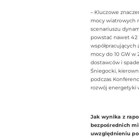
– Kluczowe znacze
mocy wiatrowych n
scenariuszu dynam
powstać nawet 42 ty
współpracujących z
mocy do 10 GW w 20
dostawców i spadek
Śniegocki, kierown
podczas Konferenc
rozwój energetyki w
Jak wynika z rapo
bezpośrednich mie
uwzględnieniu poś