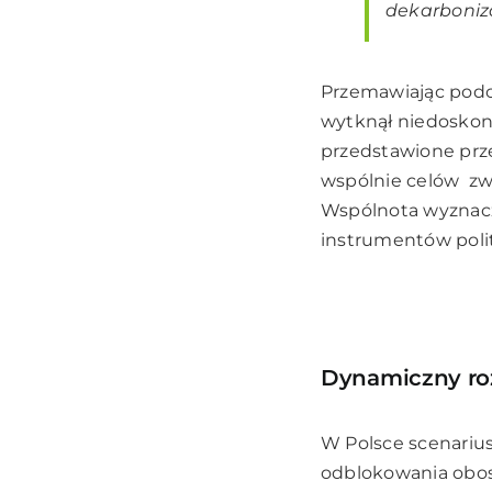
dekarboniza
Przemawiając podc
wytknął niedoskona
przedstawione prze
wspólnie celów zw
Wspólnota wyznaczy
instrumentów poli
Dynamiczny rozw
W Polsce scenarius
odblokowania obos