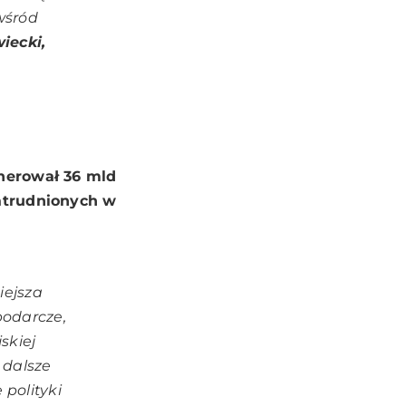
wśród
iecki,
enerował 36 mld
zatrudnionych w
iejsza
podarcze,
skiej
, dalsze
 polityki