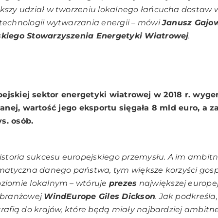
ększy udział w tworzeniu lokalnego łańcucha dostaw 
technologii wytwarzania energii – mówi
Janusz Gajow
skiego Stowarzyszenia Energetyki Wiatrowej
.
pejskiej sektor energetyki wiatrowej w 2018 r. wyg
anej, wartość jego eksportu sięgała 8 mld euro, a 
s. osób.
historia sukcesu europejskiego przemysłu. A im ambitn
limatyczna danego państwa, tym większe korzyści gos
oziomie lokalnym – wtóruje
prezes
największej europej
i branżowej
WindEurope Giles Dickson
. Jak podkreśla
trafią do krajów, które będą miały najbardziej ambitne