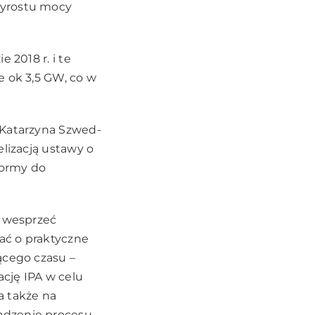
zyrostu mocy
 2018 r. i te
e ok 3,5 GW, co w
 Katarzyna Szwed-
elizacją ustawy o
formy do
y wesprzeć
ać o praktyczne
ącego czasu –
cję IPA w celu
a także na
adzenie procesu