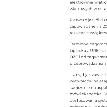
elektrownie wiatr
wiatrowych w ostat
Pierwsze jaskółki z
zapowiadane na 201
rezultacie zwiększ
Terminów tegoroczn
Lipińska z URE, ic
OZE i od zagwaran
przeprowadzania au
– Urząd jak zawsze
wytwórców na etap
spojrzenie na aspe
mówi ekspertka. Je
dostosowania syste
ogłoszenie – z od