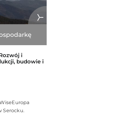
gospodarkę
 Rozwój i
ukcji, budowie i
 WiseEuropa
w Serocku.