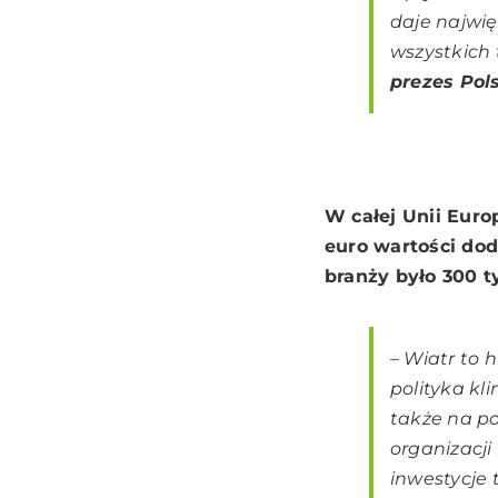
daje najwi
wszystkich 
prezes Pol
W całej Unii Euro
euro wartości dod
branży było 300 ty
– Wiatr to 
polityka k
także na p
organizacj
inwestycje 