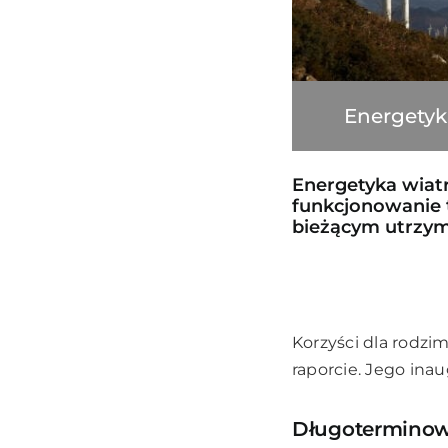
Energetyk
Energetyka wiatro
funkcjonowanie t
bieżącym utrzym
Korzyści dla rodz
raporcie. Jego ina
Długoterminowy