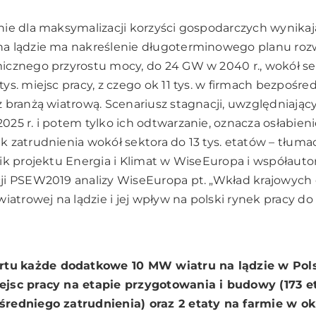
nie dla maksymalizacji korzyści gospodarczych wynika
a lądzie ma nakreślenie długoterminowego planu rozw
icznego przyrostu mocy, do 24 GW w 2040 r., wokół s
s. miejsc pracy, z czego ok 11 tys. w firmach bezpośre
 branżą wiatrową. Scenariusz stagnacji, uwzględniający
25 r. i potem tylko ich odtwarzanie, oznacza osłabien
 zatrudnienia wokół sektora do 13 tys. etatów – tłuma
ik projektu Energia i Klimat w WiseEuropa i współaut
ji PSEW2019 analizy WiseEuropa pt.
„Wkład krajowych
iatrowej na lądzie i jej wpływ na polski rynek pracy do 
rtu
każde dodatkowe 10 MW wiatru na lądzie w Pol
jsc pracy na etapie przygotowania i budowy (173 e
redniego zatrudnienia) oraz 2 etaty na farmie w okr