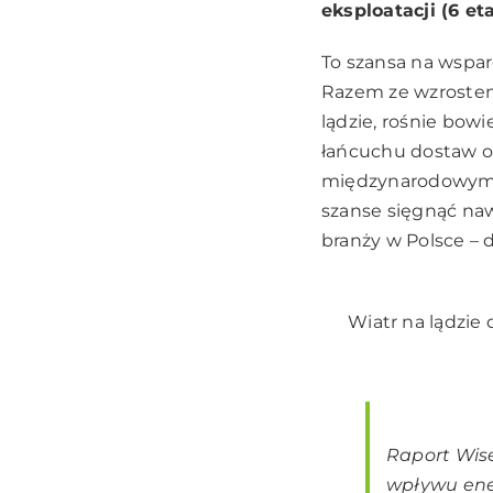
eksploatacji (6 e
To szansa na wspar
Razem ze wzrostem 
lądzie, rośnie bow
łańcuchu dostaw or
międzynarodowym. –
szanse sięgnąć naw
branży w Polsce – 
Wiatr na lądzie
Raport Wis
wpływu ene