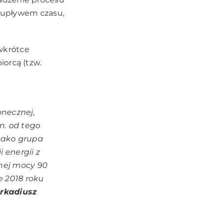
 z upływem czasu,
 wkrótce
orcą (tzw.
onecznej,
n. od tego
Jako grupa
 energii z
nej mocy 90
e 2018 roku
rkadiusz