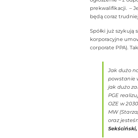
prekwalifikacji. – 
będą coraz trudnie
Spółki już szykują 
korporacyjne umowy
corporate PPA). Ta
Jak dużo no
powstanie w
jak dużo z
PGE realizu
OZE w 2030
MW (Starza/
oraz jesteś
Sekściński