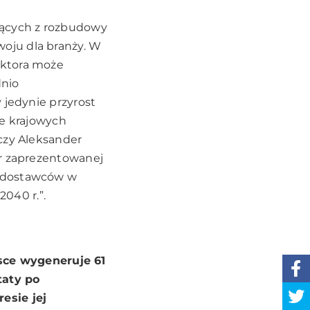
jących z rozbudowy
oju dla branży. W
ektora może
dnio
 jedynie przyrost
ie krajowych
czy Aleksander
or zaprezentowanej
 dostawców w
2040 r.”.
sce wygeneruje 61
taty po
esie jej