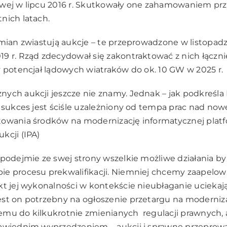
owej w lipcu 2016 r. Skutkowały one zahamowaniem pr
nich latach.
mian zwiastują aukcje – te przeprowadzone w listopadzie
9 r. Rząd zdecydował się zakontraktować z nich łączni
y potencjał lądowych wiatraków do ok. 10 GW w 2025 r.
ych aukcji jeszcze nie znamy. Jednak – jak podkreśla
h sukces jest ściśle uzależniony od tempa prac nad now
towania środków na modernizację informatycznej plat
kcji (IPA)
 podejmie ze swej strony wszelkie możliwe działania b
ie procesu prekwalifikacji. Niemniej chcemy zaapelow
kt jej wykonalności w kontekście nieubłaganie uciekaj
st on potrzebny na ogłoszenie przetargu na moderniza
mu do kilkukrotnie zmienianych regulacji prawnych, 
powiednim wyprzedzeniem – aukcji i sprawne przeprow