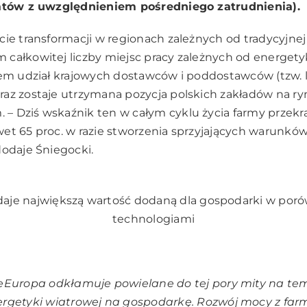
tatów z uwzględnieniem pośredniego zatrudnienia).
cie transformacji w regionach zależnych od tradycyjnej
całkowitej liczby miejsc pracy zależnych od energety
iem udział krajowych dostawców i poddostawców (tzw. 
az zostaje utrzymana pozycja polskich zakładów na r
 Dziś wskaźnik ten w całym cyklu życia farmy przekra
et 65 proc. w razie stworzenia sprzyjających warunków
dodaje Śniegocki.
 daje największą wartość dodaną dla gospodarki w por
technologiami
eEuropa odkłamuje powielane do tej pory mity na te
rgetyki wiatrowej na gospodarkę. Rozwój mocy z farm