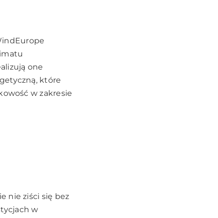
WindEurope
limatu
alizują one
getyczną, które
ikowość w zakresie
nie ziści się bez
tycjach w