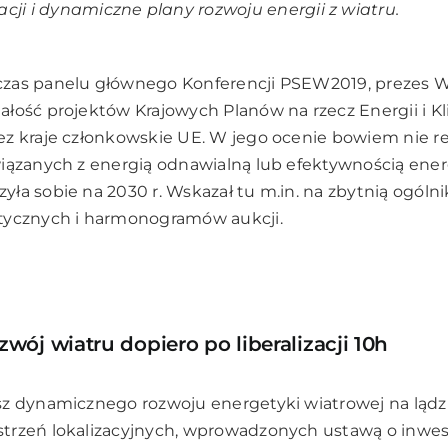
cji i dynamiczne plany rozwoju energii z wiatru.
zas panelu głównego Konferencji PSEW2019, prezes 
łość projektów Krajowych Planów na rzecz Energii i K
z kraje członkowskie UE. W jego ocenie bowiem nie re
iązanych z energią odnawialną lub efektywnością ener
ła sobie na 2030 r. Wskazał tu m.in. na zbytnią ogóln
tycznych i harmonogramów aukcji.
ój wiatru dopiero po liberalizacji 10h
z dynamicznego rozwoju energetyki wiatrowej na lądzie 
trzeń lokalizacyjnych, wprowadzonych ustawą o inwes