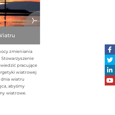
Wiatru
 mocy zmieniania
e Stowarzyszenie
wiedzić pracujące
rgetyki wiatrowej
 dnia wiatru
hęca, abyśmy
my wiatrowe.