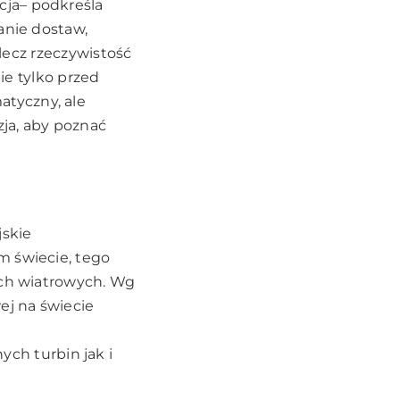
cja– podkreśla
anie dostaw,
 lecz rzeczywistość
nie tylko przed
tyczny, ale
ja, aby poznać
jskie
m świecie, tego
ach wiatrowych. Wg
ej na świecie
h turbin jak i