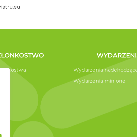
iatru.eu
ZŁONKOSTWO
WYDARZENI
złonkostwa
Wydarzenia nadchodząc
e
Wydarzenia minione