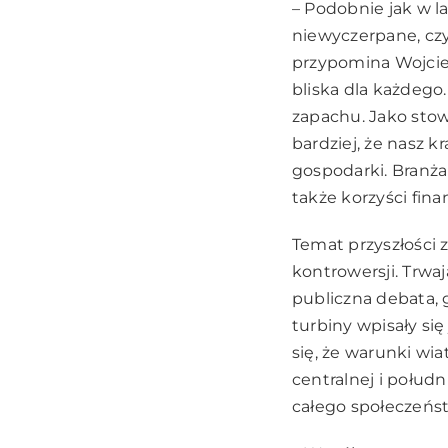
– Podobnie jak w l
niewyczerpane, czys
przypomina Wojciec
bliska dla każdego
zapachu. Jako stow
bardziej, że nasz 
gospodarki. Branża 
także korzyści fin
Temat przyszłości z
kontrowersji. Trwa
publiczna debata, 
turbiny wpisały si
się, że warunki wi
centralnej i połud
całego społeczeńst