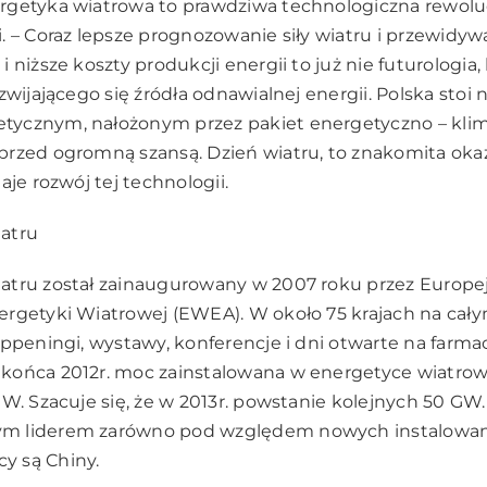
rgetyka wiatrowa to prawdziwa technologiczna rewolu
. – Coraz lepsze prognozowanie siły wiatru i przewidyw
 niższe koszty produkcji energii to już nie futurologia,
zwijającego się źródła odnawialnej energii. Polska stoi 
ycznym, nałożonym przez pakiet energetyczno – klima
rzed ogromną szansą. Dzień wiatru, to znakomita okaz
aje rozwój tej technologii.
atru
atru został zainaugurowany w 2007 roku przez Europe
rgetyki Wiatrowej (EWEA). W około 75 krajach na cały
appeningi, wystawy, konferencje i dni otwarte na farm
końca 2012r. moc zainstalowana w energetyce wiatrow
GW. Szacuje się, że w 2013r. powstanie kolejnych 50 GW.
 liderem zarówno pod względem nowych instalowanyc
 są Chiny.