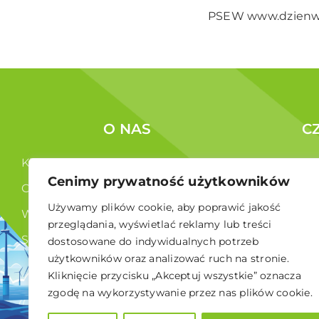
PSEW
www.dzienw
O NAS
C
Kim jesteśmy ?
Korzyści c
Cenimy prywatność użytkowników
Co robimy ?
Członkowi
Używamy plików cookie, aby poprawić jakość
Władze
przeglądania, wyświetlać reklamy lub treści
Statut
dostosowane do indywidualnych potrzeb
użytkowników oraz analizować ruch na stronie.
RODO
Kliknięcie przycisku „Akceptuj wszystkie” oznacza
zgodę na wykorzystywanie przez nas plików cookie.