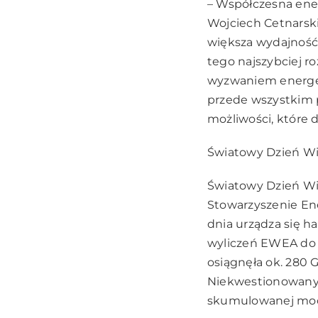
– Współczesna ene
Wojciech Cetnarski
większa wydajność i
tego najszybciej ro
wyzwaniem energet
przede wszystkim p
możliwości, które d
Światowy Dzień Wi
Światowy Dzień Wi
Stowarzyszenie Ene
dnia urządza się h
wyliczeń EWEA do 
osiągnęła ok. 280 
Niekwestionowanym
skumulowanej mocy