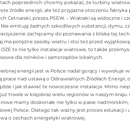
atach poprzednich chcemy pokazać, że turbiny wiatrowe
te źródło energii, ale też przyjazna otoczeniu fabryka
h Cetnarski, prezes PSEW. – Wiatraki są widoczne i c
. Nie emitują żadnych szkodliwych substancji, dymu, 
arzyszenie zachęcamy do poznawania z bliska tej tech
kraj ma potężne zasoby wiatru i stoi też przed wyjątkow
OZE to nie tylko instalacje wiatrowe, to także przemysł
ansowe dla rolników i samorządów lokalnych.
ielonej energii jest w Polsce nadal gorący i wywołuje wi
ją prace nad ustawą o Odnawialnych Źródłach Energii, 
gdzie i jak stawiać te nowoczesne instalacje. Mimo nie
ę już trwale w krajobraz wielu regionów w naszym kraju.
atrowe mamy doskonałe nie tylko w pasie nadmorskim, 
niowej Polsce. Dlatego tak ważny jest proces edukacji 
wa o cechach energetyki wiatrowej.