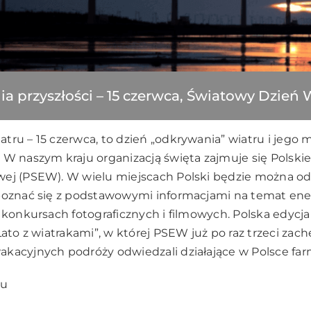
ia przyszłości – 15 czerwca, Światowy Dzień 
tru – 15 czerwca, to dzień „odkrywania” wiatru i jego
 W naszym kraju organizacją święta zajmuje się Polski
wej (PSEW). W wielu miejscach Polski będzie można od
apoznać się z podstawowymi informacjami na temat ene
w konkursach fotograficznych i filmowych. Polska edycja
Lato z wiatrakami”, w której PSEW już po raz trzeci zac
kacyjnych podróży odwiedzali działające w Polsce far
eu