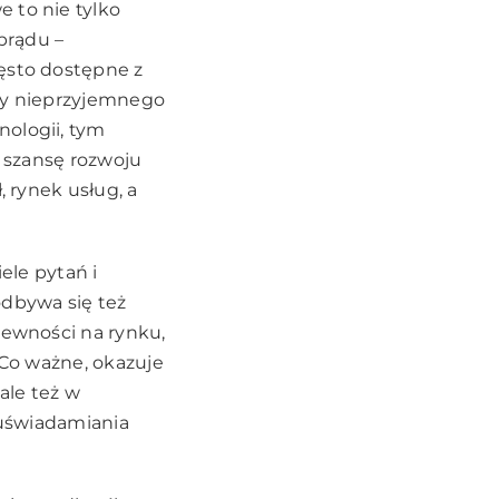
 to nie tylko
 prądu –
zęsto dostępne z
czy nieprzyjemnego
nologii, tym
ą szansę rozwoju
, rynek usług, a
ele pytań i
odbywa się też
pewności na rynku,
 Co ważne, okazuje
ale też w
i uświadamiania