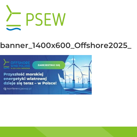
Przejdź
do
zawartości
banner_1400x600_Offshore2025_