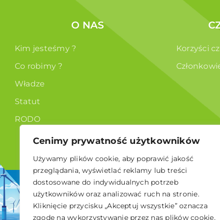
O NAS
C
Kim jesteśmy ?
Korzyści c
Co robimy ?
Członkowi
Władze
Statut
RODO
Cenimy prywatność użytkowników
Używamy plików cookie, aby poprawić jakość
przeglądania, wyświetlać reklamy lub treści
dostosowane do indywidualnych potrzeb
© 2026 Polskie Stowarzyszenie Energetyki Wiatrowej
użytkowników oraz analizować ruch na stronie.
Kliknięcie przycisku „Akceptuj wszystkie” oznacza
zgodę na wykorzystywanie przez nas plików cookie.