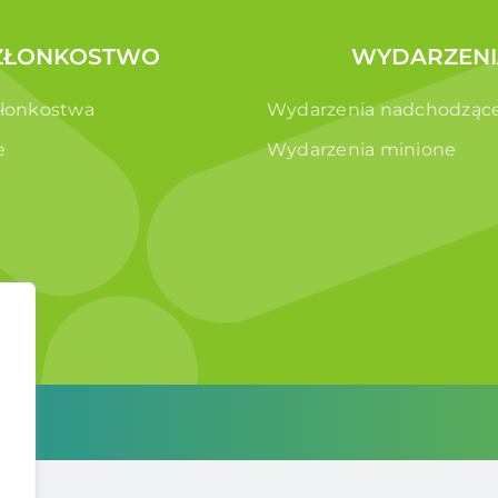
ZŁONKOSTWO
WYDARZENI
złonkostwa
Wydarzenia nadchodząc
e
Wydarzenia minione