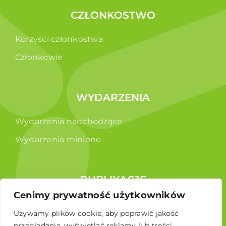
CZŁONKOSTWO
Korzyści członkostwa
Członkowie
WYDARZENIA
Wydarzenia nadchodzące
Wydarzenia minione
PUBLIKACJE
Cenimy prywatność użytkowników
Raporty
Używamy plików cookie, aby poprawić jakość
Broszura edukacyjna
przeglądania, wyświetlać reklamy lub treści