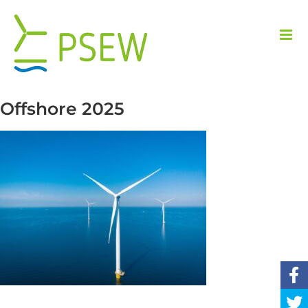
Przejdź
do
zawartości
Offshore 2025