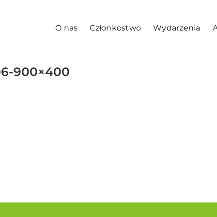
O nas
Członkostwo
Wydarzenia
A
.06-900×400