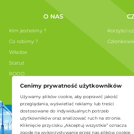
O NAS
C
Kim jesteśmy ?
Korzyści c
Co robimy ?
Członkowi
Władze
Statut
RODO
Cenimy prywatność użytkowników
Używamy plików cookie, aby poprawić jakość
przeglądania, wyświetlać reklamy lub treści
dostosowane do indywidualnych potrzeb
© 2026 Polskie Stowarzyszenie Energetyki Wiatrowej
użytkowników oraz analizować ruch na stronie.
Kliknięcie przycisku „Akceptuj wszystkie” oznacza
zgodę na wykorzystywanie przez nas plików cookie.