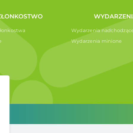
ZŁONKOSTWO
WYDARZENI
złonkostwa
Wydarzenia nadchodząc
e
Wydarzenia minione