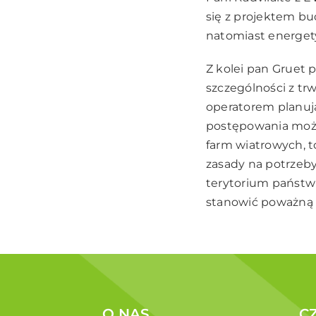
się z projektem bud
natomiast energety
Z kolei pan Gruet 
szczególności z 
operatorem planuj
postępowania możn
farm wiatrowych, 
zasady na potrzeby
terytorium państw
stanowić poważną 
O NAS
C