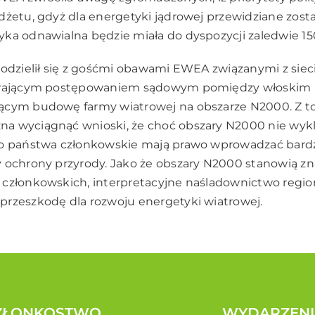
żetu, gdyż dla energetyki jądrowej przewidziane został
ka odnawialna będzie miała do dyspozycji zaledwie 15
podzielił się z gośćmi obawami EWEA związanymi z siec
trwającym postępowaniem sądowym pomiędzy włoskim 
ącym budowę farmy wiatrowej na obszarze N2000. Z 
a wyciągnąć wnioski, że choć obszary N2000 nie wyk
to państwa członkowskie mają prawo wprowadzać bardzi
 ochrony przyrody. Jako że obszary N2000 stanowią z
 członkowskich, interpretacyjne naśladownictwo regio
przeszkodę dla rozwoju energetyki wiatrowej.
ZŁONKOSTWO
WYDARZENI