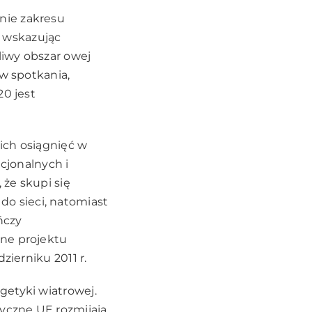
nie zakresu
 wskazując
liwy obszar owej
ów spotkania,
20 jest
ich osiągnięć w
ucjonalnych i
że skupi się
o sieci, natomiast
ńczy
zne projektu
zierniku 2011 r.
getyki wiatrowej.
tyczne UE rozmijają