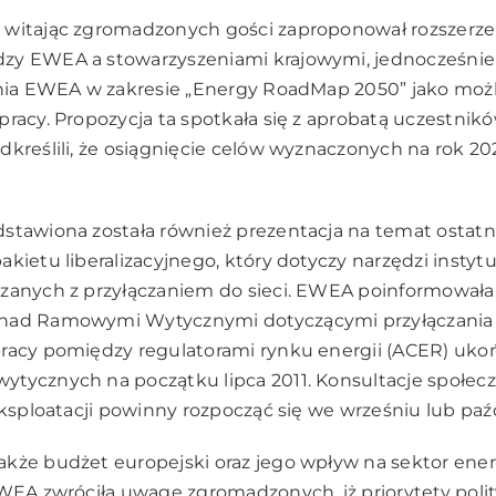
 witając zgromadzonych gości zaproponował rozszerze
zy EWEA a stowarzyszeniami krajowymi, jednocześnie
ania EWEA w zakresie „Energy RoadMap 2050” jako moż
pracy. Propozycja ta spotkała się z aprobatą uczestnik
dkreślili, że osiągnięcie celów wyznaczonych na rok 20
stawiona została również prezentacja na temat ostatn
kietu liberalizacyjnego, który dotyczy narzędzi instyt
zanych z przyłączaniem do sieci. EWEA poinformowała, 
nad Ramowymi Wytycznymi dotyczącymi przyłączania d
pracy pomiędzy regulatorami rynku energii (ACER) uko
tycznych na początku lipca 2011. Konsultacje społec
eksploatacji powinny rozpocząć się we wrześniu lub paźd
kże budżet europejski oraz jego wpływ na sektor ener
EWEA zwróciła uwagę zgromadzonych, iż priorytety poli