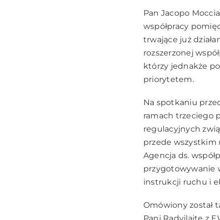
Pan Jacopo Moccia
współpracy pomięd
trwające już dział
rozszerzonej współ
którzy jednakże po
priorytetem.
Na spotkaniu przed
ramach trzeciego pa
regulacyjnych zwią
przede wszystkim 
Agencja ds. współ
przygotowywanie wy
instrukcji ruchu i 
Omówiony został ta
Pani Radvilaite z 