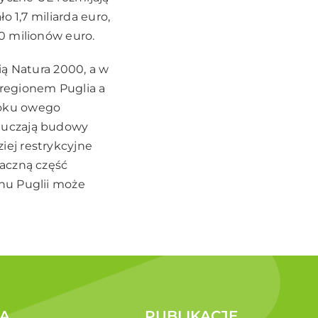
o 1,7 miliarda euro,
0 milionów euro.
ią Natura 2000, a w
regionem Puglia a
toku owego
luczają budowy
ej restrykcyjne
naczną część
nu Puglii może
A
PUBLIKACJE