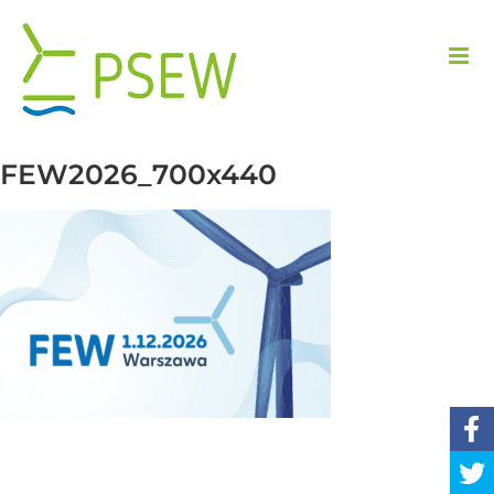
Przejdź
do
zawartości
FEW2026_700x440