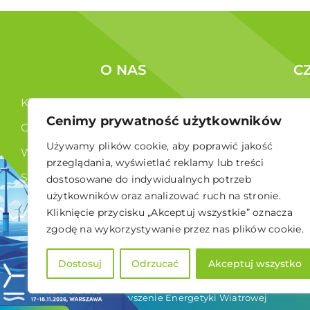
O NAS
C
Kim jesteśmy ?
Korzyści c
Cenimy prywatność użytkowników
Co robimy ?
Członkowi
Używamy plików cookie, aby poprawić jakość
Władze
przeglądania, wyświetlać reklamy lub treści
Statut
dostosowane do indywidualnych potrzeb
użytkowników oraz analizować ruch na stronie.
RODO
Kliknięcie przycisku „Akceptuj wszystkie” oznacza
zgodę na wykorzystywanie przez nas plików cookie.
Dostosuj
Odrzucać
Akceptuj wszystko
© 2026 Polskie Stowarzyszenie Energetyki Wiatrowej