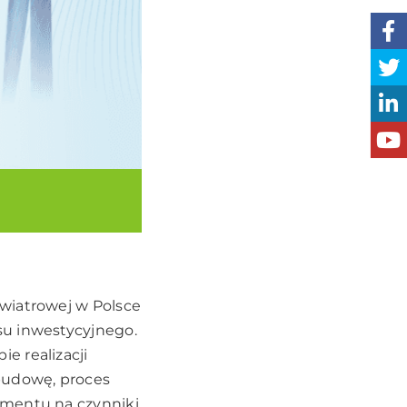
wiatrowej w Polsce
su inwestycyjnego.
e realizacji
 budowę, proces
pmentu na czynniki