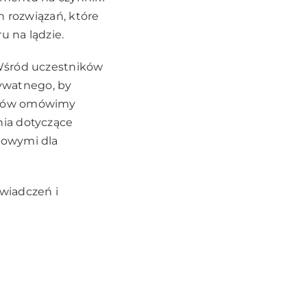
h rozwiązań, które
u na lądzie.
 Wśród uczestników
rywatnego, by
tatów omówimy
nia dotyczące
rowymi dla
wiadczeń i