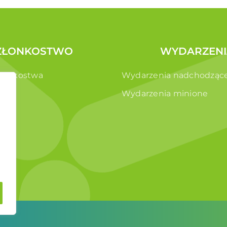
ZŁONKOSTWO
WYDARZENI
złonkostwa
Wydarzenia nadchodząc
e
Wydarzenia minione