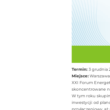
Termin:
3 grudnia 2
Miejsce:
Warszawa
XXI Forum Energety
skoncentrowane na
W tym roku skupimy
inwestycji: od pla
przyłączeniowy, a