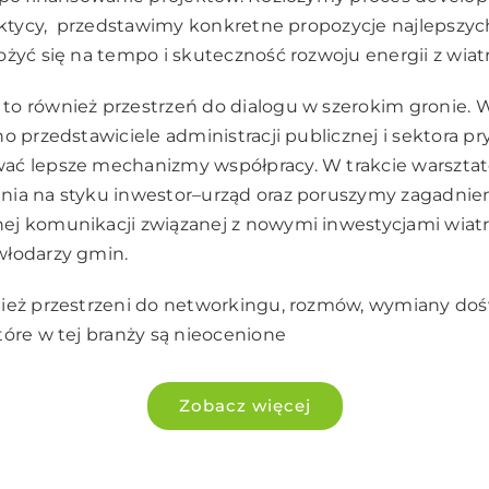
raktycy, przedstawimy konkretne propozycje najlepszyc
żyć się na tempo i skuteczność rozwoju energii z wiatr
to również przestrzeń do dialogu w szerokim gronie.
no przedstawiciele administracji publicznej i sektora p
ać lepsze mechanizmy współpracy. W trakcie warsz
nia na styku inwestor–urząd oraz poruszymy zagadnie
ej komunikacji związanej z nowymi inwestycjami wiat
włodarzy gmin.
nież przestrzeni do networkingu, rozmów, wymiany doś
tóre w tej branży są nieocenione
Zobacz więcej