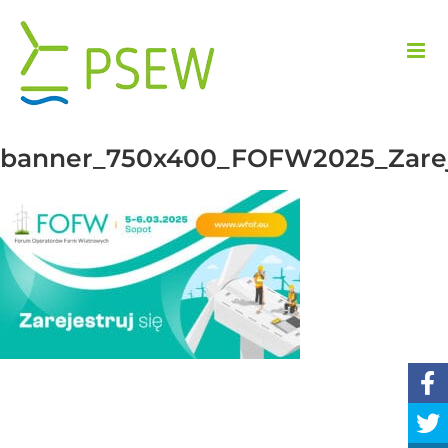
Przejdź
do
zawartości
banner_750x400_FOFW2025_Zarej