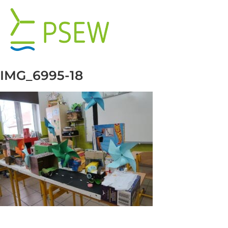
Przejdź
do
zawartości
IMG_6995-18