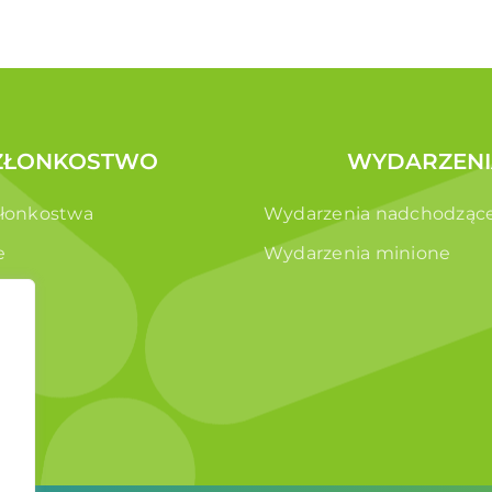
ZŁONKOSTWO
WYDARZENI
złonkostwa
Wydarzenia nadchodząc
e
Wydarzenia minione