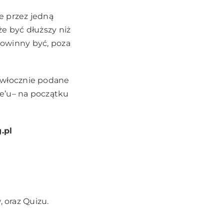
e przez jedną
e być dłuższy niż
 powinny być, poza
zwłocznie podane
e’u
– na początku
.pl
 oraz Quizu.