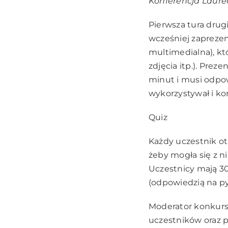
Konferencja Laur
Pierwsza tura dru
wcześniej zaprezen
multimedialna), któ
zdjęcia itp.). Prez
minut i musi odpo
wykorzystywał i ko
Quiz
Każdy uczestnik ot
żeby mogła się z ni
Uczestnicy mają 30
(odpowiedzią na py
Moderator konkursu
uczestników oraz p