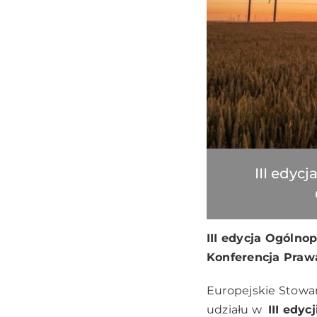
III edyc
III edycja Ogóln
Konferencja Praw
Europejskie Stowa
udziału w
III edy