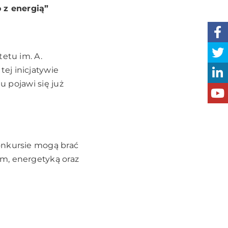
 z energią”
tetu im. A.
ej inicjatywie
u pojawi się już
onkursie mogą brać
m, energetyką oraz