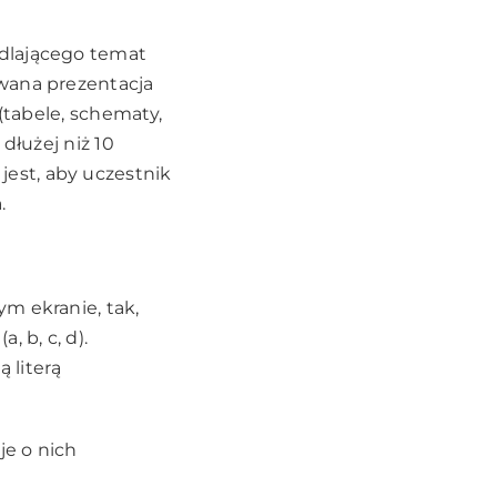
edlającego temat
owana prezentacja
(tabele, schematy,
dłużej niż 10
est, aby uczestnik
.
m ekranie, tak,
 b, c, d).
 literą
je o nich