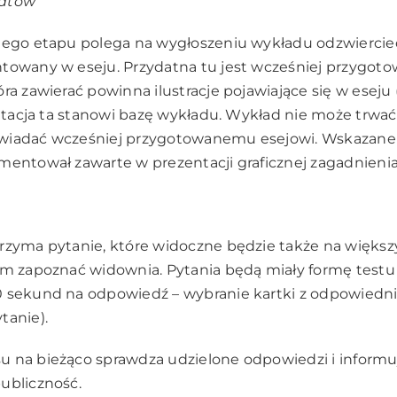
eatów
giego etapu polega na wygłoszeniu wykładu odzwierci
towany w eseju. Przydatna tu jest wcześniej przygot
ra zawierać powinna ilustracje pojawiające się w eseju 
entacja ta stanowi bazę wykładu. Wykład nie może trwać 
wiadać wcześniej przygotowanemu esejowi. Wskazane j
mentował zawarte w prezentacji graficznej zagadnienia
rzyma pytanie, które widoczne będzie także na większy
m zapoznać widownia. Pytania będą miały formę testu (a,
 sekund na odpowiedź – wybranie kartki z odpowiednią
tanie).
 na bieżąco sprawdza udzielone odpowiedzi i informu
ubliczność.