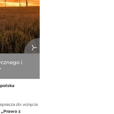
ycznego i
”
opolska
prasza do wzięcia
 „Prawo z