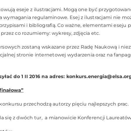
owują eseje z ilustracjami. Mogą one być przygotowan
ia wymagania regulaminowe. Esej z ilustracjami nie moż
 przypisami i bibliografią. Co ważne, elementami eseju
, przez co rozumiemy: wykresy, zdjęcia etc.
rsowych zostaną wskazane przez Radę Naukową i nie
icjalnej
stronie
internetowej wydarzenia oraz na
fanpag
yłać do 1 II 2016 na adres:
konkurs.energia@elsa.org
 finałowa”
konkursu przechodzą autorzy pięciu najlepszych prac.
da się z dwóch tur, a mianowicie Konferencji Laureatów,