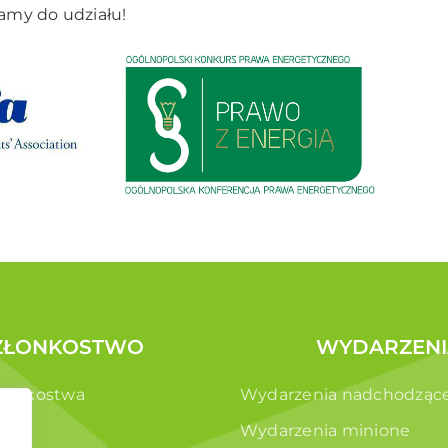
amy do udziału!
ZŁONKOSTWO
WYDARZENI
złonkostwa
Wydarzenia nadchodząc
e
Wydarzenia minione