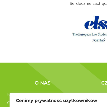
Serdecznie zachęc
O NAS
C
Kim jesteśmy ?
Korzyści c
Cenimy prywatność użytkowników
Co robimy ?
Członkowi