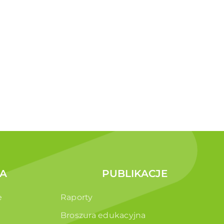
A
PUBLIKACJE
e
Raporty
Broszura edukacyjna