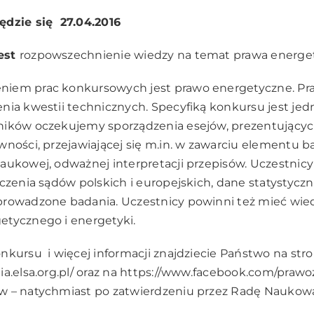
ędzie się 27.04.2016
est
rozpowszechnienie wiedzy na temat prawa energe
iem prac konkursowych jest prawo energetyczne. Pr
nia kwestii technicznych. Specyfiką konkursu jest je
ników oczekujemy sporządzenia esejów, prezentujący
wności, przejawiającej się m.in. w zawarciu elementu 
naukowej, odważnej interpretacji przepisów. Uczestni
czenia sądów polskich i europejskich, dane statystyczn
prowadzone badania. Uczestnicy powinni też mieć wie
etycznego i energetyki.
nkursu i więcej informacji znajdziecie Państwo na stro
a.elsa.org.pl/
oraz na
https://www.facebook.com/prawoz
ew
– natychmiast po zatwierdzeniu przez Radę Naukow