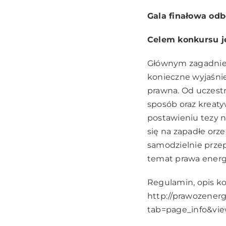
Gala finałowa odb
Celem konkursu j
Głównym zagadnien
konieczne wyjaśnie
prawna. Od uczest
sposób oraz kreaty
postawieniu tezy 
się na zapadłe orze
samodzielnie prze
temat prawa energ
Regulamin, opis ko
http://prawozenergi
tab=page_info&vi