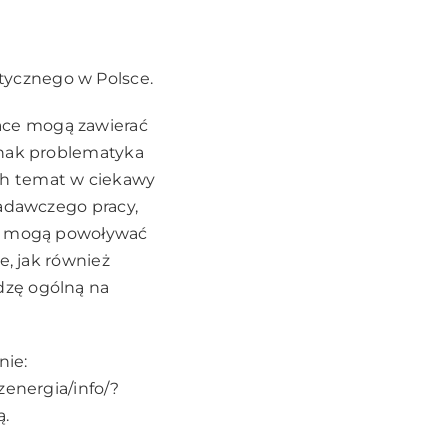
tycznego w Polsce.
ace mogą zawierać
dnak problematyka
ch temat w ciekawy
badawczego pracy,
cy mogą powoływać
e, jak również
dzę ogólną na
nie:
energia/info/?
ą.