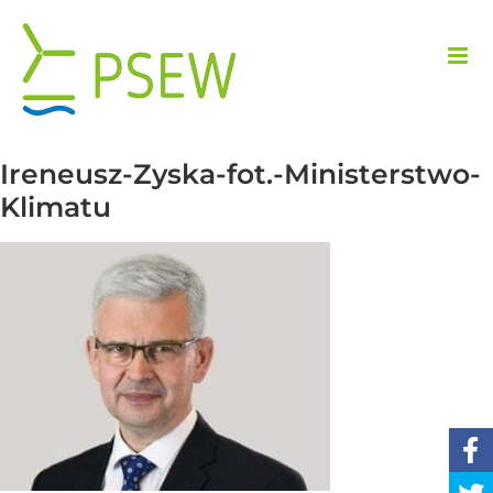
Przejdź
do
zawartości
Ireneusz-Zyska-fot.-Ministerstwo-
Klimatu