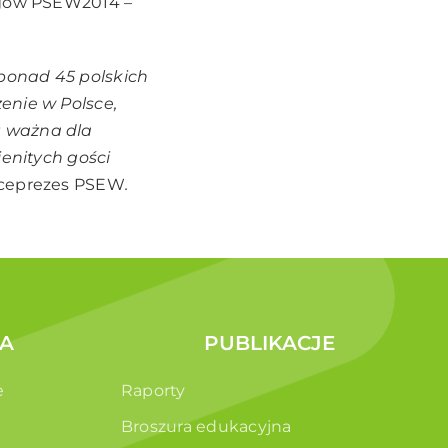
argów PSEW2014 –
 ponad 45 polskich
enie w Polsce,
t ważna dla
ienitych gości
iceprezes PSEW
.
A
PUBLIKACJE
e
Raporty
Broszura edukacyjna