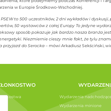
gadnienia, które podejmiemy podczas Konferencji i T
rzenia w Europie Środkowo-Wschodniej.
i PSEW to 500 uczestników, 2 dni wykładów i dyskusji,
pertów, 50 wystawców z całej Europy To jedyne wydarz
eksowy sposób pokazuje jak bardzo nasza branża jes
energetyki. Niezmiernie cieszy mnie fakt, że tylu znam
a przyjazd do Serocka –
mówi Arkadiusz Sekściński, w
ZŁONKOSTWO
WYDARZENI
złonkostwa
Wydarzenia nadchodząc
e
Wydarzenia minione