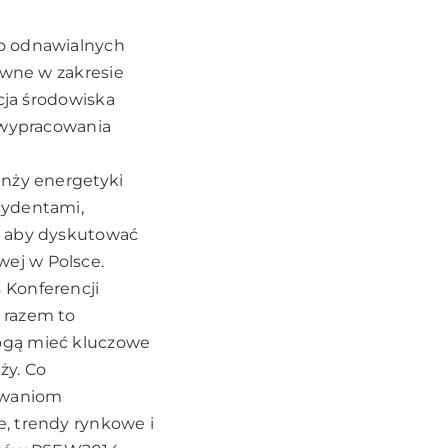
 o odnawialnych
awne w zakresie
cja środowiska
z wypracowania
anży energetyki
cydentami,
, aby dyskutować
ej w Polsce.
 Konferencji
 razem to
ogą mieć kluczowe
ży. Co
yzwaniom
, trendy rynkowe i