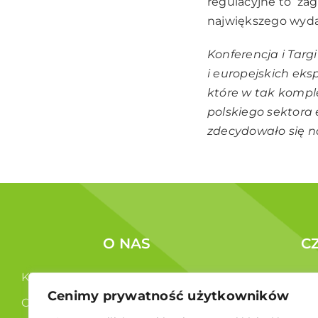
regulacyjne to za
największego wyda
Konferencja i Targ
i europejskich eks
które w tak kompl
polskiego sektora 
zdecydowało się n
O NAS
C
Kim jesteśmy ?
Korzyści c
Cenimy prywatność użytkowników
Co robimy ?
Członkowi