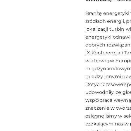
Branżę energetyki
źródłach energii, 
lokalizacji turbin
energetyki odnawia
dobrych rozwiązań 
IX Konferencja i T
wiatrowej w Europ
międzynarodowymi 
między innymi now
Dotychczasowe spo
udowodniły, że gł
współpraca wewnąt
znaczenie w tworze
osiągnęliśmy w sek
czekającym nas w p