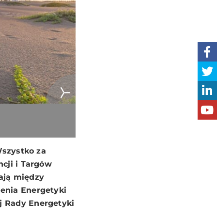
Wszystko za
cji i Targów
ają między
enia Energetyki
j Rady Energetyki