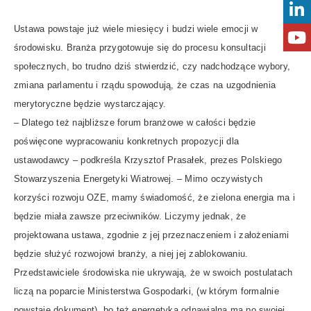
Ustawa powstaje już wiele miesięcy i budzi wiele emocji w
środowisku. Branża przygotowuje się do procesu konsultacji
społecznych, bo trudno dziś stwierdzić, czy nadchodzące wybory,
zmiana parlamentu i rządu spowodują, że czas na uzgodnienia
merytoryczne będzie wystarczający.
– Dlatego też najbliższe forum branżowe w całości będzie
poświęcone wypracowaniu konkretnych propozycji dla
ustawodawcy – podkreśla Krzysztof Prasałek, prezes Polskiego
Stowarzyszenia Energetyki Wiatrowej. – Mimo oczywistych
korzyści rozwoju OZE, mamy świadomość, że zielona energia ma i
będzie miała zawsze przeciwników. Liczymy jednak, że
projektowana ustawa, zgodnie z jej przeznaczeniem i założeniami
będzie służyć rozwojowi branży, a niej jej zablokowaniu.
Przedstawiciele środowiska nie ukrywają, że w swoich postulatach
liczą na poparcie Ministerstwa Gospodarki, (w którym formalnie
powstaje dokument), bo też energetyka odnawialna ma po swojej