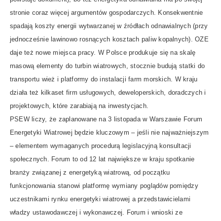
stronie coraz więcej argumentów gospodarczych. Konsekwentnie
spadają koszty energii wytwarzanej w źródłach odnawialnych (przy
jednocześnie lawinowo rosnących kosztach paliw kopalnych). OZE
daje też nowe miejsca pracy. W Polsce produkuje się na skalę
masową elementy do turbin wiatrowych, stocznie budują statki do
transportu wież i platformy do instalacji farm morskich. W kraju
działa też kilkaset firm usługowych, deweloperskich, doradczych i
projektowych, które zarabiają na inwestycjach.
PSEW liczy, że zaplanowane na 3 listopada w Warszawie Forum
Energetyki Wiatrowej będzie kluczowym – jeśli nie najważniejszym
– elementem wymaganych procedurą legislacyjną konsultacji
społecznych. Forum to od 12 lat największe w kraju spotkanie
branży związanej z energetyką wiatrową, od początku
funkcjonowania stanowi platformę wymiany poglądów pomiędzy
uczestnikami rynku energetyki wiatrowej a przedstawicielami
władzy ustawodawczej i wykonawczej. Forum i wnioski ze